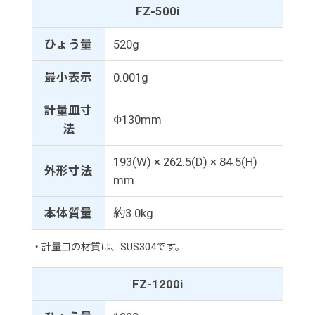
FZ-500i
ひょう量
520g
最小表示
0.001g
計量皿寸
Φ130mm
法
193(W) × 262.5(D) × 84.5(H)
外形寸法
mm
本体質量
約3.0kg
・計量皿の材質は、SUS304です。
FZ-1200i