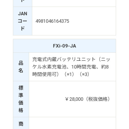
JAN
コー
4981046164375
ド
FXi-09-JA
充電式内蔵バッテリユニット（ニッ
品
ケル水素充電池、10時間充電、約8
名
時間使用可）（※1）（※3）
標
準
￥28,000（税抜価格）
価
格
商