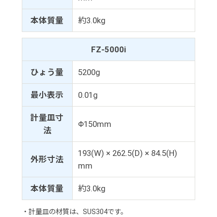
本体質量
約3.0kg
FZ-5000i
ひょう量
5200g
最小表示
0.01g
計量皿寸
Φ150mm
法
193(W) × 262.5(D) × 84.5(H)
外形寸法
mm
本体質量
約3.0kg
・計量皿の材質は、SUS304です。