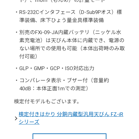
ト）、mom（もんめ）の計量モード
・
RS-232Cインタフェース（D-Sub9Pオス）標
準装備、床下ひょう量金具標準装備
・
別売のFXi-09-JA内蔵バッテリ（ニッケル水
素充電池）は天びん本体に内蔵でき、電源の
ない場所での使用も可能（本体出荷時のみ取
付可能）
・
GLP・GMP・GCP・ISO対応出力
・
コンパレータ表示・ブザー付（音量約
40dB：本体正面1mでの測定）
検定付モデルもございます。
検定付きはかり 分銅内蔵型汎用天びん FZ-iR
シリーズ