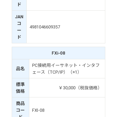
ド
JAN
コ
4981046609357
ー
ド
FXi-08
PC接続用イーサネット・インタフ
品名
ェース（TCP/IP）（※1）
標準
￥30,000（税抜価格）
価格
商品
コー
FXI-08
ド