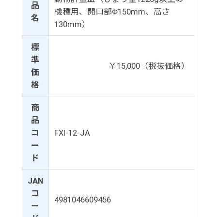
品
機種用、開口部Φ150mm、高さ
名
130mm）
標
準
￥15,000（税抜価格）
価
格
商
品
コ
FXI-12-JA
ー
ド
JAN
コ
4981046609456
ー