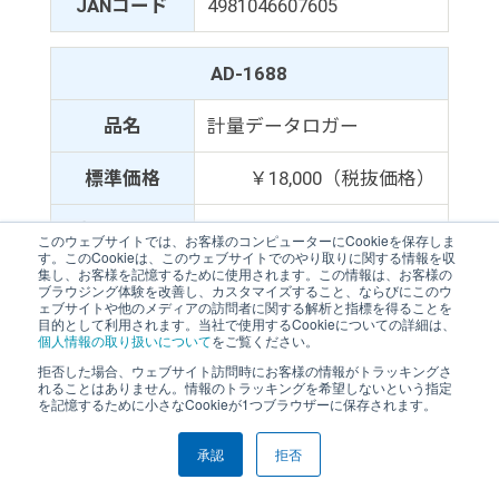
JANコード
4981046607605
AD-1688
品名
計量データロガー
標準価格
￥18,000（税抜価格）
商品コード
AD1688
このウェブサイトでは、お客様のコンピューターにCookieを保存しま
す。このCookieは、このウェブサイトでのやり取りに関する情報を収
集し、お客様を記憶するために使用されます。この情報は、お客様の
JANコード
4981046604437
ブラウジング体験を改善し、カスタマイズすること、ならびにこのウ
ェブサイトや他のメディアの訪問者に関する解析と指標を得ることを
目的として利用されます。当社で使用するCookieについての詳細は、
個人情報の取り扱いについて
をご覧ください。
AD-1689
拒否した場合、ウェブサイト訪問時にお客様の情報がトラッキングさ
れることはありません。情報のトラッキングを希望しないという指定
分銅操作専用ピンセット（1～
を記憶するために小さなCookieが1つブラウザーに保存されます。
品名
500gの分銅に対応）
承認
拒否
標準価
￥2,000（税抜価格）