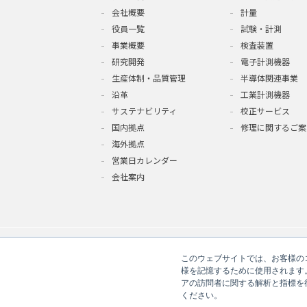
会社概要
計量
役員一覧
試験・計測
事業概要
検査装置
研究開発
電子計測機器
生産体制・品質管理
半導体関連事業
沿革
工業計測機器
サステナビリティ
校正サービス
国内拠点
修理に関するご案
海外拠点
営業日カレンダー
会社案内
このウェブサイトでは、お客様のコ
様を記憶するために使用されます
アの訪問者に関する解析と指標を得
ください。