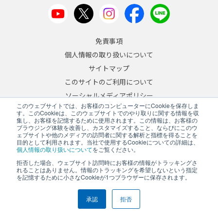
免責事項
個人情報の取り扱いについて
サイトマップ
このサイトのご利用について
ソーシャルメディアポリシー
このウェブサイトでは、お客様のコンピューターにCookieを保存しま
反社会的勢力への対応について
す。このCookieは、このウェブサイトでのやり取りに関する情報を収
集し、お客様を記憶するために使用されます。この情報は、お客様の
ブラウジング体験を改善し、カスタマイズすること、ならびにこのウ
JA
/
EN
ェブサイトや他のメディアの訪問者に関する解析と指標を得ることを
目的として利用されます。当社で使用するCookieについての詳細は、
Copyright © 2026 A&D Company, Limited
個人情報の取り扱いについて
をご覧ください。
拒否した場合、ウェブサイト訪問時にお客様の情報がトラッキングさ
れることはありません。情報のトラッキングを希望しないという指定
を記憶するために小さなCookieが1つブラウザーに保存されます。
PCサイトを表示する
承認
拒否