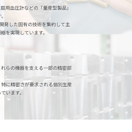
家庭用血圧計などの「量産型製品」
す。
に開発した固有の技術を集約して主
短縮を実現しています。
これらの機器を支える一部の精密部
。特に精密さが要求される個別生産
っています。