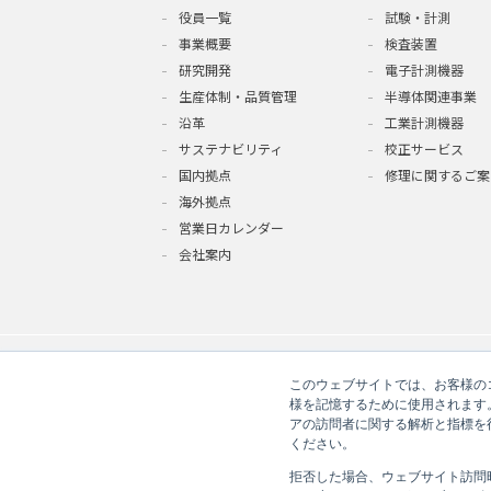
役員一覧
試験・計測
事業概要
検査装置
研究開発
電子計測機器
生産体制・品質管理
半導体関連事業
沿革
工業計測機器
サステナビリティ
校正サービス
国内拠点
修理に関するご案
海外拠点
営業日カレンダー
会社案内
このウェブサイトでは、お客様のコ
様を記憶するために使用されます
アの訪問者に関する解析と指標を得
ください。
拒否した場合、ウェブサイト訪問
免責事項
個人情報の取り扱いにつ