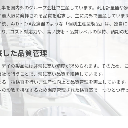
大半を国内外のグループ会社で生産しています。汎用計量器や
が最大限に発揮される品質を追求し、主に海外で量産していま
銃、A/D・D/A変換器のような「個別生産型製品」は、独自
より、コスト対応力や、高い技術・品質レベルの保持、納期の
底した品質管理
・デイの製品には非常に高い精度が求められます。そのため、
自社で行うことで、常に高い品質を維持しています。
よる一括検査を行い、生産性向上と品質管理を両立しています
への影響を排除するため温度管理された検査室で一つひとつ行