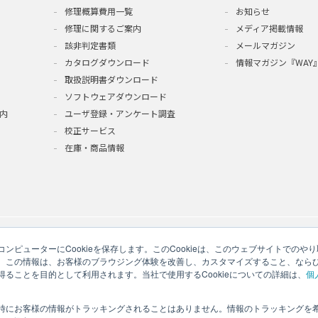
修理概算費用一覧
お知らせ
修理に関するご案内
メディア掲載情報
該非判定書類
メールマガジン
カタログダウンロード
情報マガジン『WAY
取扱説明書ダウンロード
ソフトウェアダウンロード
内
ユーザ登録・アンケート調査
校正サービス
在庫・商品情報
ンピューターにCookieを保存します。このCookieは、このウェブサイトでの
。この情報は、お客様のブラウジング体験を改善し、カスタマイズすること、なら
ることを目的として利用されます。当社で使用するCookieについての詳細は、
個
時にお客様の情報がトラッキングされることはありません。情報のトラッキングを
いて
サイトマップ
このサイトのご利用について
ソーシャルメディアポリ