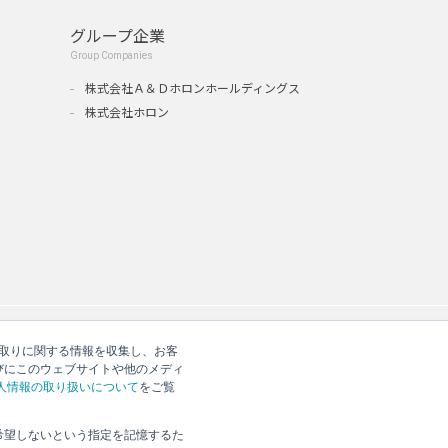
グループ企業
Group Companies
』
株式会社Ａ＆Ｄホロンホールディングス
株式会社ホロン
やり取りに関する情報を収集し、お客
びにこのウェブサイトや他のメディ
人情報の取り扱いについて
をご覧
希望しないという指定を記憶するた
シー
反社会的勢力への対応について