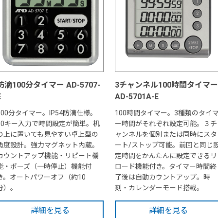
防滴100分タイマー AD-5707-
3チャンネル100時間タイマー
E
AD-5701A-E
100分タイマー。IP54防滴仕様。
100時間タイマー。3種類のタイ
10キー入力で時間設定が簡単。机
ー時間がそれぞれ設定可能。３チ
の上に置いても見やすい卓上型の
ャンネルを個別または同時にスタ
角度設計。強力マグネット内蔵。
ート/ストップ可能。前回と同じ
カウントアップ機能・リピート機
定時間をかんたんに設定できるリ
能・ポーズ（一時停止）機能付
ロード機能付き。タイマー時間終
き。オートパワーオフ（約10
了後は自動カウントアップ。時
分）。
刻・カレンダーモード搭載。
詳細を見る
詳細を見る