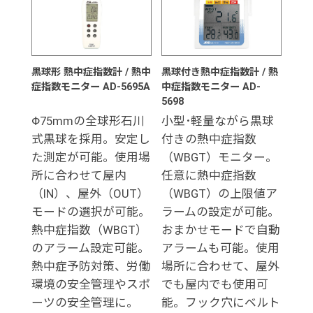
黒球形 熱中症指数計 / 熱中
黒球付き熱中症指数計 / 熱
症指数モニター AD-5695A
中症指数モニター AD-
5698
Φ75mmの全球形石川
小型･軽量ながら黒球
式黒球を採用。安定し
付きの熱中症指数
た測定が可能。使用場
（WBGT）モニター。
所に合わせて屋内
任意に熱中症指数
（IN）、屋外（OUT）
（WBGT）の上限値ア
モードの選択が可能。
ラームの設定が可能。
熱中症指数（WBGT）
おまかせモードで自動
のアラーム設定可能。
アラームも可能。使用
熱中症予防対策、労働
場所に合わせて、屋外
環境の安全管理やスポ
でも屋内でも使用可
ーツの安全管理に。
能。フック穴にベルト