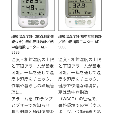
環境温湿度計（露点測定機
環境温湿度計 熱中症指数計
能つき）熱中症指数計／熱
／熱中症指数モニター AD-
中症指数モニター AD-
5686
5685
温度・相対湿度の上限
温度・相対湿度の上限
と下限アラームが設定
と下限アラームが設定
可能。一年を通して温
可能。一年を通して温
度や湿度をチェック、
度や湿度をチェック、
作業や暮らしの環境管
健康で快適な環境に。
理に。
夏は熱中症指数
アラームをLEDランプ
（WBGT）の管理で、
とブザーでお知らせ。
暑熱環境での生活やス
相対湿度と絶対湿度を
ポーツ、労働作業の熱