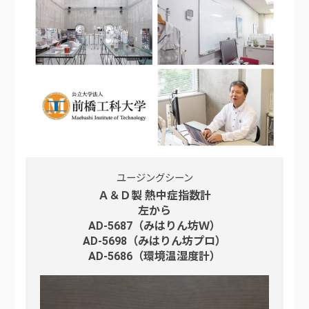
ユージングシーン
Ａ＆Ｄ製 熱中症指数計
左から
AD-5687（みはりん坊Ｗ）
AD-5698（みはりん坊プロ）
AD-5686（環境温湿度計）