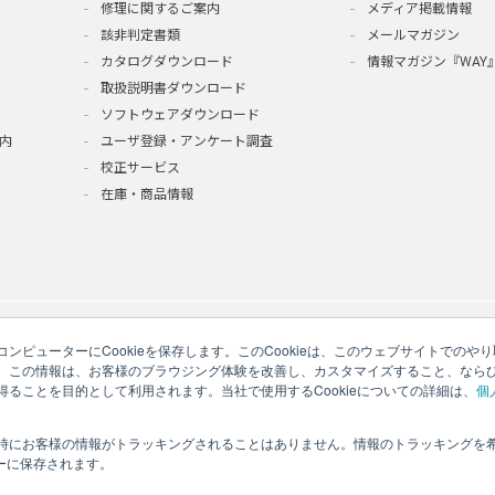
修理に関するご案内
メディア掲載情報
該非判定書類
メールマガジン
カタログダウンロード
情報マガジン『WAY
取扱説明書ダウンロード
ソフトウェアダウンロード
内
ユーザ登録・アンケート調査
校正サービス
在庫・商品情報
ンピューターにCookieを保存します。このCookieは、このウェブサイトでの
。この情報は、お客様のブラウジング体験を改善し、カスタマイズすること、なら
ることを目的として利用されます。当社で使用するCookieについての詳細は、
個
時にお客様の情報がトラッキングされることはありません。情報のトラッキングを
いて
サイトマップ
このサイトのご利用について
ソーシャルメディアポリ
ザーに保存されます。
Copyright © 2026 A&D Company, Limited