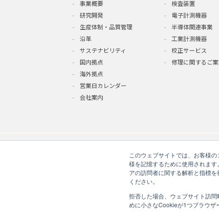
事業概要
検査装置
研究開発
電子計測機器
生産体制・品質管理
半導体関連事業
沿革
工業計測機器
サステナビリティ
校正サービス
国内拠点
修理に関するご案
海外拠点
営業日カレンダー
会社案内
このウェブサイトでは、お客様のコ
様を記憶するために使用されます
アの訪問者に関する解析と指標を得
ください。
拒否した場合、ウェブサイト訪問
免責事項
個人情報の取り扱いにつ
めに小さなCookieが1つブラウ