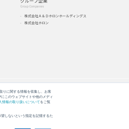
グループ企業
Group Companies
』
株式会社Ａ＆Ｄホロンホールディングス
株式会社ホロン
やり取りに関する情報を収集し、お客
びにこのウェブサイトや他のメディ
人情報の取り扱いについて
をご覧
希望しないという指定を記憶するた
シー
反社会的勢力への対応について