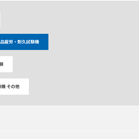
品疲労・耐久試験機
験
機 その他