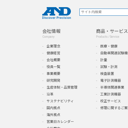
会社情報
商品・サービス
Company
Products / Service
企業理念
医療・健康
健康経営
自動車関連試験機
会社概要
計量
役員一覧
試験・計測
事業概要
検査装置
研究開発
電子計測機器
生産体制・品質管理
半導体関連事業
沿革
工業計測機器
サステナビリティ
校正サービス
国内拠点
修理に関するご案
海外拠点
営業日カレンダー