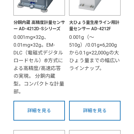
分銅内蔵 高精度計量センサ
大ひょう量生産ライン用計
ー AD-4212D-Sシリーズ
量センサー AD-4212F
0.001mg×32g、
0.001g（～
0.01mg×32g。EM-
510g）/0.01g×6,200g
DLC（電磁式デジタル
から0.1g×22,000gの大
ロードセル）
®
方式に
ひょう量までの幅広い
よる高精度/高速応答
ラインナップ。
の実現。 分銅内蔵
型。コンパクトな計量
部。
詳細を見る
詳細を見る