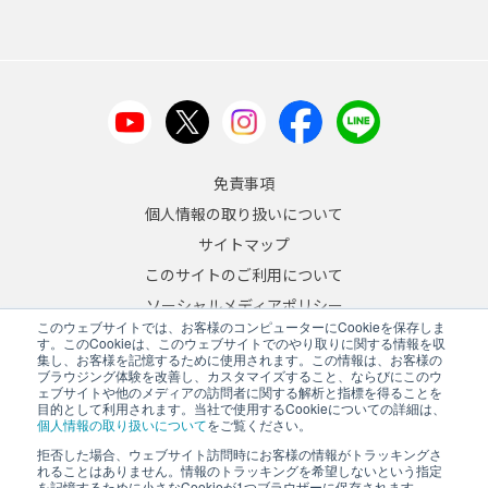
免責事項
個人情報の取り扱いについて
サイトマップ
このサイトのご利用について
ソーシャルメディアポリシー
このウェブサイトでは、お客様のコンピューターにCookieを保存しま
反社会的勢力への対応について
す。このCookieは、このウェブサイトでのやり取りに関する情報を収
集し、お客様を記憶するために使用されます。この情報は、お客様の
ブラウジング体験を改善し、カスタマイズすること、ならびにこのウ
JA
/
EN
ェブサイトや他のメディアの訪問者に関する解析と指標を得ることを
目的として利用されます。当社で使用するCookieについての詳細は、
Copyright © 2026 A&D Company, Limited
個人情報の取り扱いについて
をご覧ください。
拒否した場合、ウェブサイト訪問時にお客様の情報がトラッキングさ
れることはありません。情報のトラッキングを希望しないという指定
を記憶するために小さなCookieが1つブラウザーに保存されます。