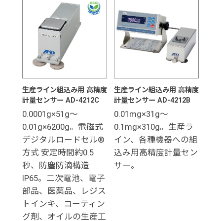
生産ライン組込み用 高精度
生産ライン組込み用 高精度
計量センサー AD-4212C
計量センサー AD-4212B
0.0001g×51g～
0.01mg×31g～
0.01g×6200g。電磁式
0.1mg×310g。生産ラ
デジタルロードセル®
イン、各種機器への組
方式 安定時間約0.5
込み用高精度計量セン
秒、防塵防滴構造
サー。
IP65。二次電池、電子
部品、医薬品、レジス
トインキ、コーティン
グ剤、オイルの生産工