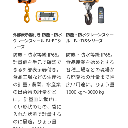
外部表示器付き 防塵・防水
防塵・防水クレーンスケー
クレーンスケール FJ-BTシ
ル FJ-TiSシリーズ
リーズ
防塵・防水等級 IP65。
防塵・防水等級 IP65。
計量値を手元で確認で
食品産業を始めとする
きる外部表示器付き。
各種工場などの現場か
食品工場などの生産物
ら廃棄物の計量まで幅
の計量 / 農業、水産業
広い用途に。ひょう量
の出荷物の計量など
1000 kg～3000 kg
に。 計量皿に載せに
くい形状のもの、袋に
入れた状態で計量する
のに最適。ひょう量