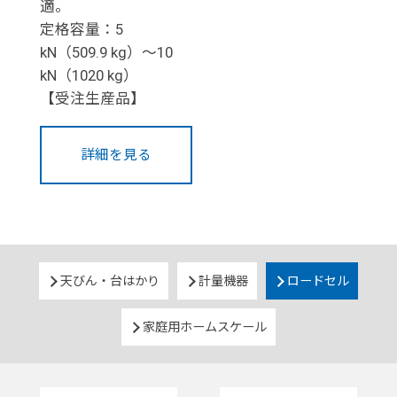
適。
定格容量：5
kN（509.9 kg）～10
kN（1020 kg）
【受注生産品】
詳細を見る
天びん・台はかり
計量機器
ロードセル
家庭用ホームスケール