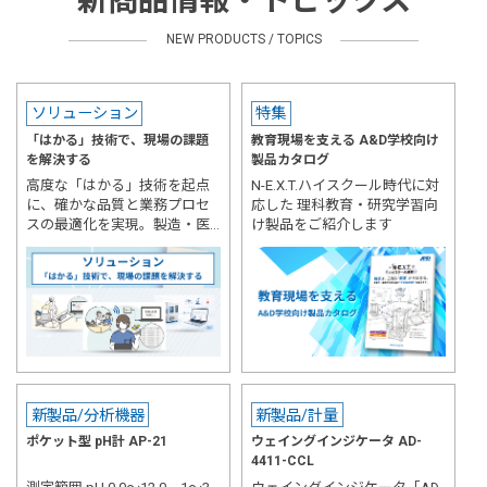
新商品情報・トピックス
NEW PRODUCTS / TOPICS
ソリューション
特集
「はかる」技術で、現場の課題
教育現場を支える A&D学校向け
を解決する
製品カタログ
高度な「はかる」技術を起点
N-E.X.T.ハイスクール時代に対
に、確かな品質と業務プロセ
応した 理科教育・研究学習向
スの最適化を実現。製造・医
け製品をご紹介します
療・研究の最前線を支えま
す。
新製品/分析機器
新製品/計量
ポケット型 pH計 AP-21
ウェイングインジケータ AD-
4411-CCL