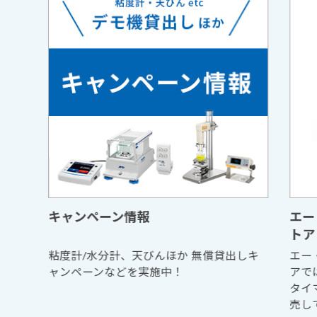
キャンペーン情報
エー
トア
粘度計/水分計、天びんほか 無償貸出しキ
エー
ャンペーンなどを実施中！
アで
タイ
売し