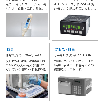
測定範囲 pH 0.0～12.0。1～3
ウェイングインジケータ「AD-
点のpHキャリブレーション機
4411 シリーズ」に CC-Link 対
能付き。食品・飲料、農業、
応モデルが追加発売いたしま
水質、教育、産業などさまざ
す
まな分野で活躍
特集
新製品 / 計量
情報マガジン『WAY』vol.51
サーマルプリンタ AD-8118D
次世代高性能磁石の開発工程
合計印字、小計印字にて加算
でA&Dの天びんをご採用いた
結果印字やコード番号ごとの
だいている物質・材料研究機
統計結果印字が可能
構様にインタビュー。