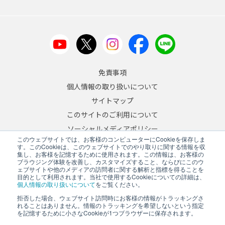
免責事項
個人情報の取り扱いについて
サイトマップ
このサイトのご利用について
ソーシャルメディアポリシー
このウェブサイトでは、お客様のコンピューターにCookieを保存しま
反社会的勢力への対応について
す。このCookieは、このウェブサイトでのやり取りに関する情報を収
集し、お客様を記憶するために使用されます。この情報は、お客様の
ブラウジング体験を改善し、カスタマイズすること、ならびにこのウ
JA
/
EN
ェブサイトや他のメディアの訪問者に関する解析と指標を得ることを
目的として利用されます。当社で使用するCookieについての詳細は、
Copyright © 2026 A&D Company, Limited
個人情報の取り扱いについて
をご覧ください。
拒否した場合、ウェブサイト訪問時にお客様の情報がトラッキングさ
れることはありません。情報のトラッキングを希望しないという指定
を記憶するために小さなCookieが1つブラウザーに保存されます。