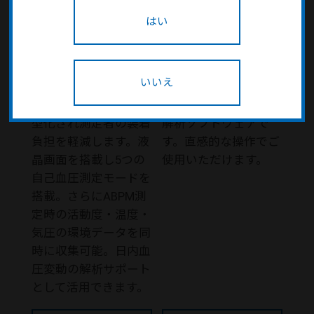
はい
携帯型自動血圧計 TM-
ABPM用解析ソフト TM-
2441
2487
いいえ
従来商品より軽量
TM-2487は携帯型自動
135g（電池除く）小
血圧計TM-2441専用の
型化され測定者の装着
解析ソフトウェアで
負担を軽減します。液
す。直感的な操作でご
晶画面を搭載し5つの
使用いただけます。
自己血圧測定モードを
搭載。さらにABPM測
定時の活動度・温度・
気圧の環境データを同
時に収集可能。日内血
圧変動の解析サポート
として活用できます。