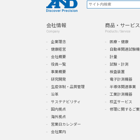
会社情報
商品・サービス
Company
Products / Service
企業理念
医療・健康
健康経営
自動車関連試験機
会社概要
計量
役員一覧
試験・計測
事業概要
検査装置
研究開発
電子計測機器
生産体制・品質管理
半導体関連事業
沿革
工業計測機器
サステナビリティ
校正サービス
国内拠点
修理に関するご案
海外拠点
営業日カレンダー
会社案内