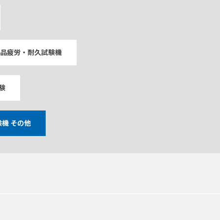
品疲労・耐久試験機
験
機 その他