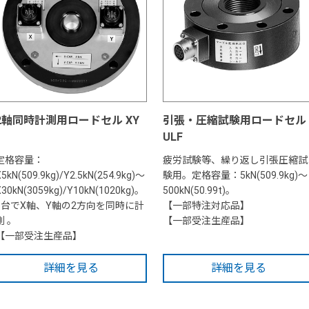
2軸同時計測用ロードセル XY
引張・圧縮試験用ロードセル
ULF
定格容量：
疲労試験等、繰り返し引張圧縮試
X5kN(509.9kg)/Y2.5kN(254.9kg)～
験用。定格容量：5kN(509.9kg)～
X30kN(3059kg)/Y10kN(1020kg)。
500kN(50.99t)。
1台でX軸、Y軸の2方向を同時に計
【一部特注対応品】
測 。
【一部受注生産品】
【一部受注生産品】
詳細を見る
詳細を見る