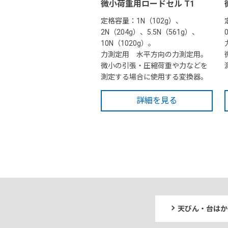
微小荷重用ロードセル T1
定格容量：1N（102g）、
2N（204g）、5.5N（561g）、
10N（1020g）。
力測定用 水平方向の力測定用。
微小の引張・圧縮荷重や力などを
測定する場合に使用する変換器。
詳細を見る
天びん・台はか