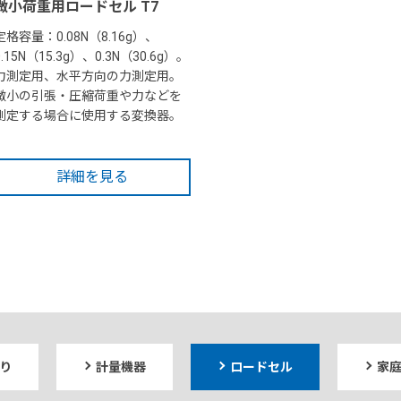
微小荷重用ロードセル T7
定格容量：0.08N（8.16g）、
0.15N（15.3g）、0.3N（30.6g）。
力測定用、水平方向の力測定用。
微小の引張・圧縮荷重や力などを
測定する場合に使用する変換器。
詳細を見る
り
計量機器
ロードセル
家