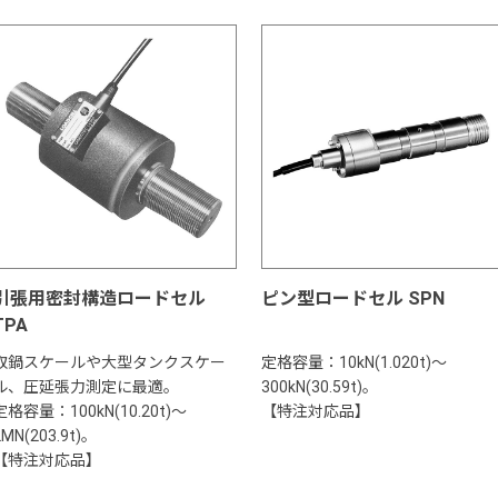
引張用密封構造ロードセル
ピン型ロードセル SPN
TPA
取鍋スケールや大型タンクスケー
定格容量：10kN(1.020t)～
ル、圧延張力測定に最適。
300kN(30.59t)。
定格容量：100kN(10.20t)～
【特注対応品】
2MN(203.9t)。
【特注対応品】