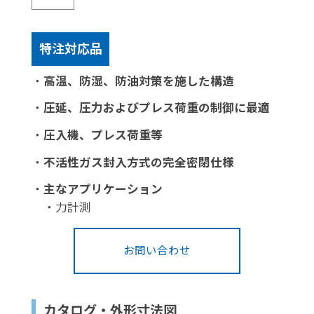
特注対応品
・
高温、防湿、防油対策を施した構造
・
圧延、圧力およびプレス荷重の制御に最適
・
圧入機、プレス荷重等
・
不活性ガス封入方式の完全密閉仕様
・
主なアプリケーション
・力計測
お問い合わせ
カタログ・外形寸法図