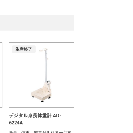
生産終了
デジタル身長体重計 AD-
6224A
、
身長、体重、座高が測れる一台三