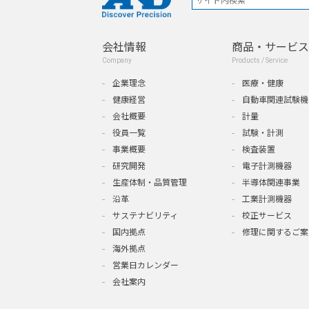
会社情報
商品・サービス
Company
Products / Service
企業理念
医療・健康
健康経営
自動車関連試験機
会社概要
計量
役員一覧
試験・計測
事業概要
検査装置
研究開発
電子計測機器
生産体制・品質管理
半導体関連事業
沿革
工業計測機器
サステナビリティ
校正サービス
国内拠点
修理に関するご案
海外拠点
営業日カレンダー
会社案内