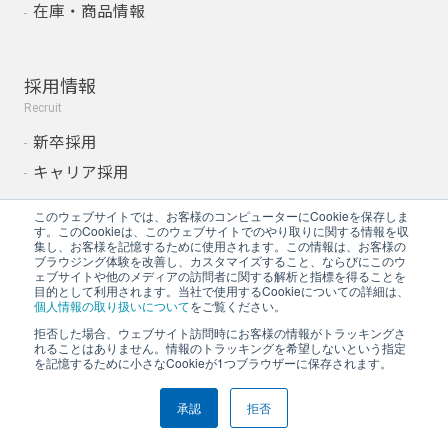
在庫・商品情報
採用情報
Recruit
新卒採用
キャリア採用
このウェブサイトでは、お客様のコンピューターにCookieを保存しま
す。このCookieは、このウェブサイトでのやり取りに関する情報を収
グループ企業
集し、お客様を記憶するために使用されます。この情報は、お客様の
ブラウジング体験を改善し、カスタマイズすること、ならびにこのウ
Group Companies
ェブサイトや他のメディアの訪問者に関する解析と指標を得ることを
目的として利用されます。当社で使用するCookieについての詳細は、
株式会社Ａ＆Ｄホロンホ
個人情報の取り扱いについて
をご覧ください。
ールディングス
拒否した場合、ウェブサイト訪問時にお客様の情報がトラッキングさ
れることはありません。情報のトラッキングを希望しないという指定
株式会社ホロン
を記憶するために小さなCookieが1つブラウザーに保存されます。
承認
拒否