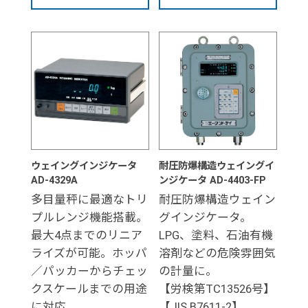
ウェイングインジケータ
耐圧防爆構造ウェイングイ
AD-4329A
ンジケータ AD-4403-FP
多目量秤に最適なトリ
耐圧防爆構造ウェイン
プルレンジ機能搭載。
グインジケータ。
最大4点までのリニア
LPG、塗料、石油有機
ライズが可能。ホッパ
溶剤などの危険雰囲気
／パッカーからチェッ
の計量に。
クスケールまでの用途
【労検第TC13526号】
に対応。
【JIS B7611-2】