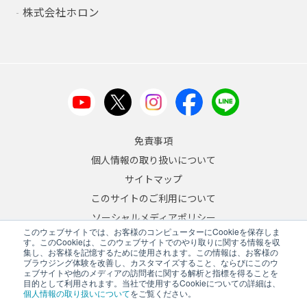
株式会社ホロン
免責事項
個人情報の取り扱いについて
サイトマップ
このサイトのご利用について
ソーシャルメディアポリシー
このウェブサイトでは、お客様のコンピューターにCookieを保存しま
反社会的勢力への対応について
す。このCookieは、このウェブサイトでのやり取りに関する情報を収
集し、お客様を記憶するために使用されます。この情報は、お客様の
ブラウジング体験を改善し、カスタマイズすること、ならびにこのウ
JA
/
EN
ェブサイトや他のメディアの訪問者に関する解析と指標を得ることを
目的として利用されます。当社で使用するCookieについての詳細は、
Copyright © 2026 A&D Company, Limited
個人情報の取り扱いについて
をご覧ください。