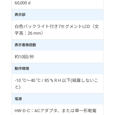
60,000 d
表示部
白色バックライト付き7セグメントLCD（文
字高：26 mm）
表示書換回数
約10回/秒
動作環境
-10 ˚C～40 ˚C / 85 % R.H.以下(結露しないこ
と)
電源
HW-D-C：ACアダプタ、または単一形乾電