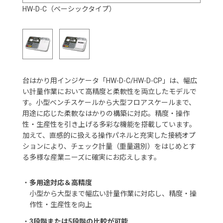
HW-D-C（ベーシックタイプ）
台はかり用インジケータ「HW-D-C/HW-D-CP」は、幅広
い計量作業において高精度と柔軟性を両立したモデルで
す。小型ベンチスケールから大型フロアスケールまで、
用途に応じた柔軟なはかりの構築に対応。精度・操作
性・生産性を引き上げる多彩な機能を搭載しています。
加えて、直感的に扱える操作パネルと充実した接続オプ
ションにより、チェック計量（重量選別）をはじめとす
る多様な産業ニーズに確実にお応えします。
・
多用途対応＆高精度
小型から大型まで幅広い計量作業に対応し、精度・操
作性・生産性を向上
・
3段階または5段階の比較が可能