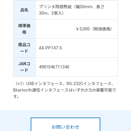
プリンタ用感熱紙（幅50mm、長さ
品名
30m、5巻入）
標準価
￥5,000（税抜価格）
格
商品コ
AX-PP147-S
ード
JANコ
4981046711340
ード
（※1）USBインタフェース、RS-232Cインタフェース、
Bluetooth通信インタフェースはいずれか2ch装着可能で
す。
お問い合わせ