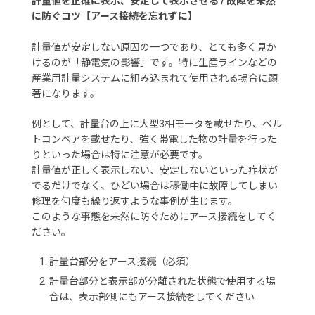
計量値を正確に表示、安定して表示させる / 故障を未然
に防ぐコツ【アース接続を忘れずに】
計量値が安定しない原因の一つであり、とても多く見か
けるのが「静電気の影響」です。特に生産ラインなどの
産業用計量システムに組み込まれて使用される場合に顕
著になります。
例として、計量台の上に大型3相モータを載せたり、ベル
トコンベアを載せたり、強く帯電した物の計量を行った
りといった場合は特に注意が必要です。
計量値が正しく表示しない、安定しないといった症状が
でるだけでなく、ひどい場合は稼働中に故障してしまい
修理を何度も繰り返すような事例が生じます。
このような事態を未然に防ぐためにアース接続をしてく
ださい。
計量台部分をアース接続（必須）
計量台部分と表示部が分離された状態で使用する場
合は、表示部側にもアース接続をしてください