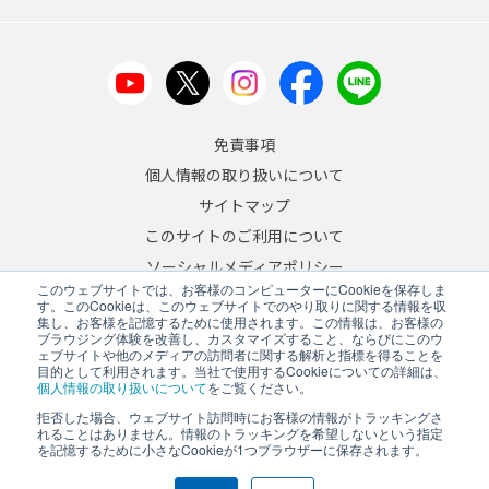
免責事項
個人情報の取り扱いについて
サイトマップ
このサイトのご利用について
ソーシャルメディアポリシー
このウェブサイトでは、お客様のコンピューターにCookieを保存しま
反社会的勢力への対応について
す。このCookieは、このウェブサイトでのやり取りに関する情報を収
集し、お客様を記憶するために使用されます。この情報は、お客様の
ブラウジング体験を改善し、カスタマイズすること、ならびにこのウ
JA
/
EN
ェブサイトや他のメディアの訪問者に関する解析と指標を得ることを
目的として利用されます。当社で使用するCookieについての詳細は、
Copyright © 2026 A&D Company, Limited
個人情報の取り扱いについて
をご覧ください。
拒否した場合、ウェブサイト訪問時にお客様の情報がトラッキングさ
れることはありません。情報のトラッキングを希望しないという指定
を記憶するために小さなCookieが1つブラウザーに保存されます。
PCサイトを表示する