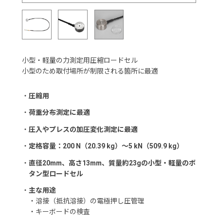
小型・軽量の力測定用圧縮ロードセル
小型のため取付場所が制限される箇所に最適
・
圧縮用
・
荷重分布測定に最適
・
圧入やプレスの加圧変化測定に最適
・
定格容量：200 N（20.39 kg）～5 kN（509.9 kg）
・
直径20mm、高さ13mm、質量約23gの小型・軽量のボ
タン型ロードセル
・
主な用途
・溶接（抵抗溶接）の電極押し圧管理
・キーボードの検査