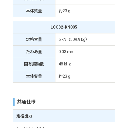
本体質量
約23 g
LCC32-KN005
定格容量
5 kN（509.9 kg）
たわみ量
0.03 mm
固有振動数
48 kHz
本体質量
約23 g
共通仕様
定格出力