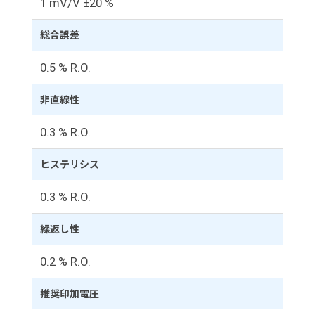
1 mV/V ±20 %
総合誤差
0.5 % R.O.
非直線性
0.3 % R.O.
ヒステリシス
0.3 % R.O.
繰返し性
0.2 % R.O.
推奨印加電圧