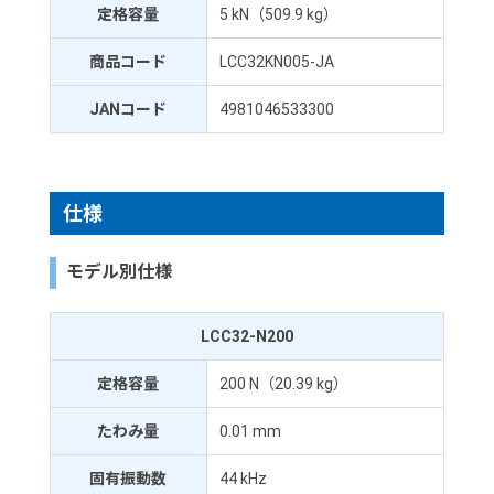
定格容量
5 kN（509.9 kg）
商品コード
LCC32KN005-JA
JANコード
4981046533300
仕様
モデル別仕様
LCC32-N200
定格容量
200 N（20.39 kg）
たわみ量
0.01 mm
固有振動数
44 kHz