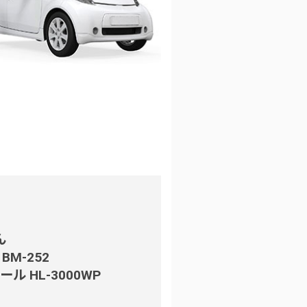
ん
M-252
 HL-3000WP