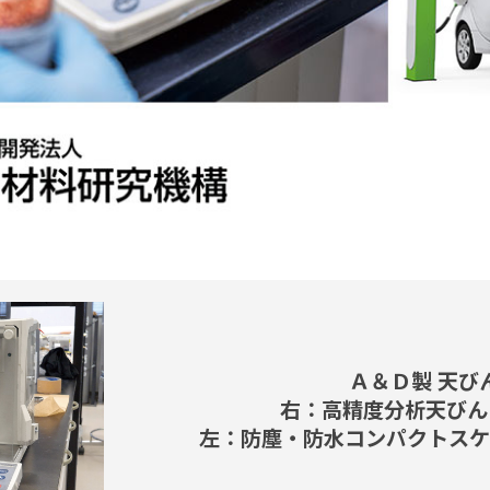
Ａ＆Ｄ製 天び
右：高精度分析天びん B
左：防塵・防水コンパクトスケール