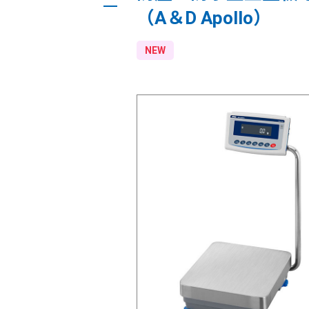
（A＆D Apollo）
NEW