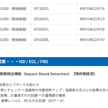
90,000（税抜価格）
GF12001L
4981046224116
20,000（税抜価格）
GF22001L
4981046224123
00,000（税抜価格）
GF32001L
4981046224130
70,000（税抜価格）
GF62000L
4981046224147
・ISD / ECL / FRD
検出機能（Impact Shock Detection）【特許取得済】
告表示とブザーでお知らせ
単にチェック→ 設置時の作業効率アップ・設置後の天びんの故障を防
故障、計量値ずれの回避→ 計量精度の確保
衝撃レベル3、4のものを記録（50データ）