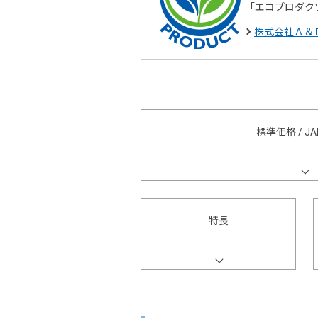
「エコプロダク
株式会社Ａ＆
標準価格 / J
特長