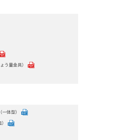
下ひょう量金具）
ム型（一体型）
皿）