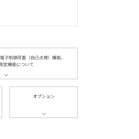
L：電子制御荷重（自己点検）機能、
量測定機能について
オプション