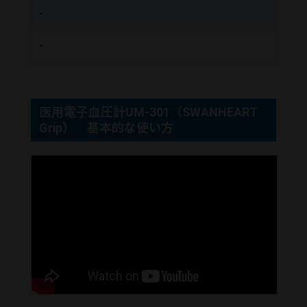
-
-
医用電子血圧計UM-301（SWANHEART
Grip） 基本的な使い方