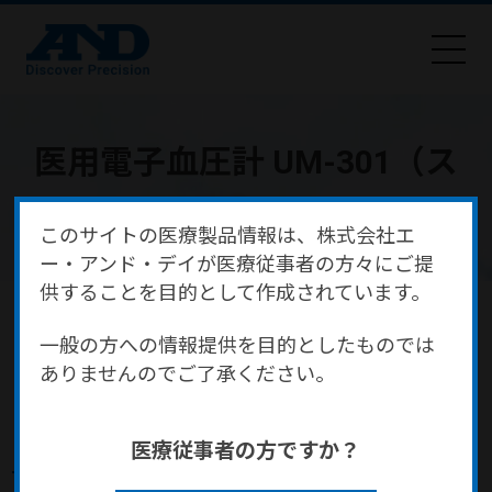
医用電子血圧計 UM-301（ス
ワンハート グリップ）
このサイトの医療製品情報は、株式会社エ
ー・アンド・デイが医療従事者の方々にご提
供することを目的として作成されています。
HOME
商品・サービス
医療・健康
医療機器
血圧計・血圧監視装置
一般の方への情報提供を目的としたものでは
医用電子血圧計 UM-301（スワンハート グリップ）
ありませんのでご了承ください。
医療従事者の方ですか？
医用電子血圧計 UM-301（スワン
ハート グリップ）