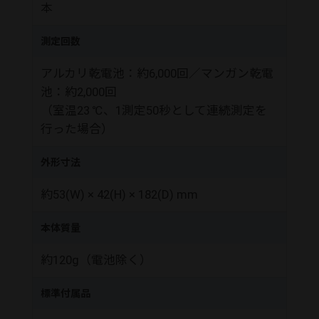
本
測定回数
アルカリ乾電池：約6,000回／マンガン乾電
池：約2,000回
（室温23 ℃、1測定50秒として連続測定を
行った場合）
外形寸法
約53(W) × 42(H) × 182(D) mm
本体質量
約120g（電池除く）
標準付属品