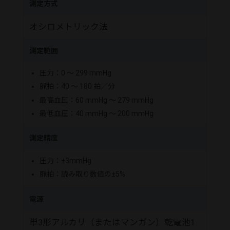
測定方式
オシロメトリック法
測定範囲
圧力：0 ～ 299 mmHg
脈拍：40 ～ 180 拍／分
最高血圧：60 mmHg ～ 279 mmHg
最低血圧：40 mmHg ～ 200 mmHg
測定精度
圧力：±3mmHg
脈拍：読み取り数値の±5%
電源
単3形アルカリ（またはマンガン）乾電池1