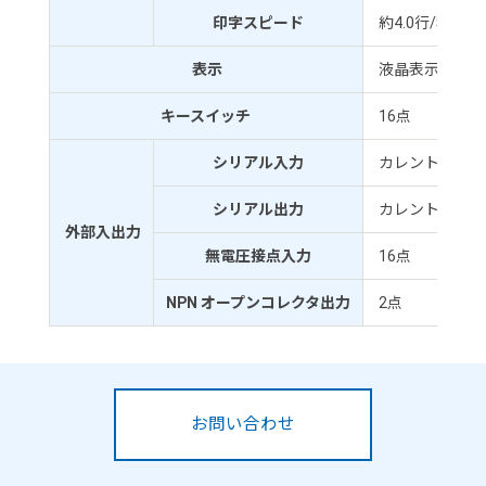
印字スピード
約4.0行/秒
表示
液晶表示 16 文字
キースイッチ
16点
シリアル入力
カレントループ入力
シリアル出力
カレントループ
外部入出力
無電圧接点入力
16点
NPN オープンコレクタ出力
2点
お問い合わせ