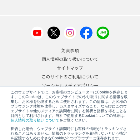
免責事項
個人情報の取り扱いについて
サイトマップ
このサイトのご利用について
ソーシャルメディアポリシー
このウェブサイトでは、お客様のコンピューターにCookieを保存しま
反社会的勢力への対応について
す。このCookieは、このウェブサイトでのやり取りに関する情報を収
集し、お客様を記憶するために使用されます。この情報は、お客様の
ブラウジング体験を改善し、カスタマイズすること、ならびにこのウ
JA
/
EN
ェブサイトや他のメディアの訪問者に関する解析と指標を得ることを
目的として利用されます。当社で使用するCookieについての詳細は、
Copyright © 2026 A&D Company, Limited
個人情報の取り扱いについて
をご覧ください。
拒否した場合、ウェブサイト訪問時にお客様の情報がトラッキングさ
れることはありません。情報のトラッキングを希望しないという指定
を記憶するために小さなCookieが1つブラウザーに保存されます。