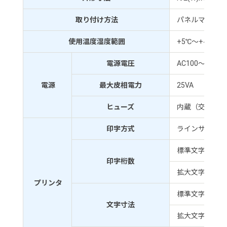
取り付け方法
パネルマウント
使用温度湿度範囲
+5℃～+40℃ 
電源電圧
AC100～240V ＋
電源
最大皮相電力
25VA
ヒューズ
内蔵（交換不可
印字方式
ラインサーマル
標準文字 12×24
印字桁数
拡大文字 24×24
プリンタ
標準文字 1.5（
文字寸法
拡大文字 3.0（