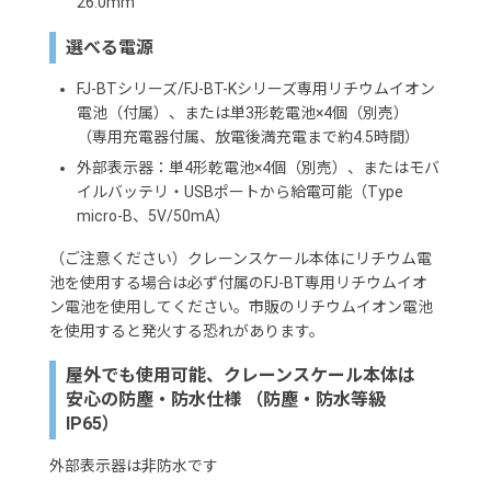
26.0mm
選べる電源
FJ-BTシリーズ/FJ-BT-Kシリーズ専用リチウムイオン
電池（付属）、または単3形乾電池×4個（別売）
（専用充電器付属、放電後満充電まで約4.5時間）
外部表示器：単4形乾電池×4個（別売）、またはモバ
イルバッテリ・USBポートから給電可能（Type
micro-B、5V/50mA）
（ご注意ください）クレーンスケール本体にリチウム電
池を使用する場合は必ず付属のFJ-BT専用リチウムイオ
ン電池を使用してください。市販のリチウムイオン電池
を使用すると発火する恐れがあります。
屋外でも使用可能、クレーンスケール本体は
安心の防塵・防水仕様 （防塵・防水等級
IP65）
外部表示器は非防水です