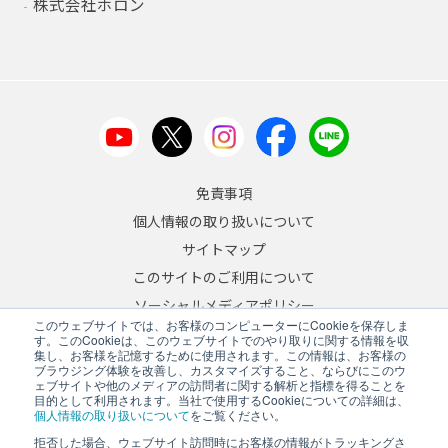
株式会社ホロン
免責事項
個人情報の取り扱いについて
サイトマップ
このサイトのご利用について
ソーシャルメディアポリシー
このウェブサイトでは、お客様のコンピューターにCookieを保存しま
反社会的勢力への対応について
す。このCookieは、このウェブサイトでのやり取りに関する情報を収
集し、お客様を記憶するために使用されます。この情報は、お客様の
ブラウジング体験を改善し、カスタマイズすること、ならびにこのウ
JA
/
EN
ェブサイトや他のメディアの訪問者に関する解析と指標を得ることを
目的として利用されます。当社で使用するCookieについての詳細は、
Copyright © 2026 A&D Company, Limited
個人情報の取り扱いについて
をご覧ください。
拒否した場合、ウェブサイト訪問時にお客様の情報がトラッキングさ