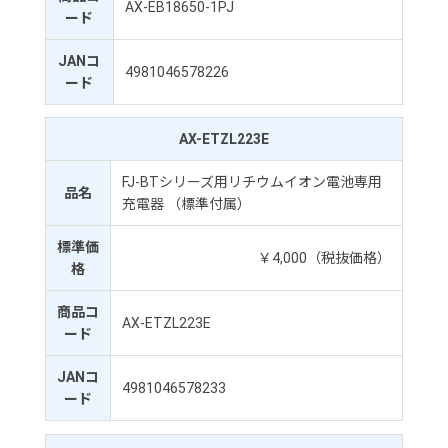
AX-EB18650-1PJ
ード
JANコ
4981046578226
ード
AX-ETZL223E
FJ-BTシリーズ用リチウムイオン電池専用
品名
充電器 （標準付属）
標準価
￥4,000（税抜価格）
格
商品コ
AX-ETZL223E
ード
JANコ
4981046578233
ード