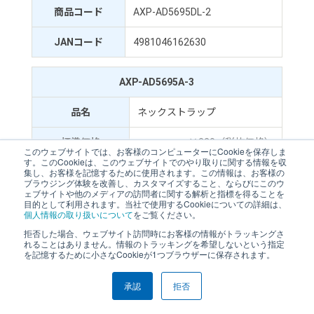
商品コード
AXP-AD5695DL-2
JANコード
4981046162630
AXP-AD5695A-3
品名
ネックストラップ
標準価格
￥220（税抜価格）
このウェブサイトでは、お客様のコンピューターにCookieを保存しま
す。このCookieは、このウェブサイトでのやり取りに関する情報を収
集し、お客様を記憶するために使用されます。この情報は、お客様の
商品コード
AXP-AD5695A-3
ブラウジング体験を改善し、カスタマイズすること、ならびにこのウ
ェブサイトや他のメディアの訪問者に関する解析と指標を得ることを
JANコード
4981046151696
目的として利用されます。当社で使用するCookieについての詳細は、
個人情報の取り扱いについて
をご覧ください。
拒否した場合、ウェブサイト訪問時にお客様の情報がトラッキングさ
AXP-AD5695A-4
れることはありません。情報のトラッキングを希望しないという指定
を記憶するために小さなCookieが1つブラウザーに保存されます。
品名
熱中症予防指針ラベル
承認
拒否
標準価格
￥220（税抜価格）