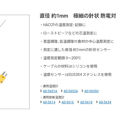
直径 約1mm 極細の針状 熱電
・
HACCPの温度測定･記録に
・
ローストビーフなどの芯温測定に
・
真空調理､低温調理の食材の中心温度測定に
・
測定に適した直径 約1mmの針状センサー
・
温度測定範囲 0～200℃
・
ケーブルの材料はシリコンを使用
・
温度センサーはSUS304 ステンレスを使用
・適用温度計
AD-5601A
AD-5602A
AD-5605H
・適用放射温度計
AD-5614
AD-5616
AD-5618
AD-5634