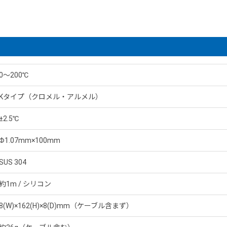
0～200℃
Kタイプ（クロメル・アルメル）
±2.5℃
Φ1.07mm×100mm
SUS 304
約1m / シリコン
8(W)×162(H)×8(D)mm（ケーブル含まず）