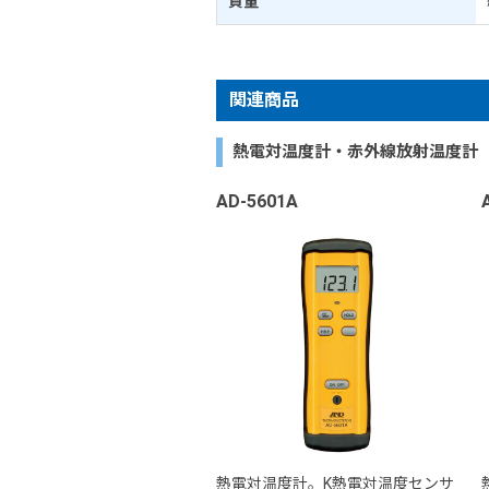
質量
関連商品
熱電対温度計・赤外線放射温度計
AD-5601A
熱電対温度計。K熱電対温度センサ