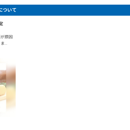
について
定
菌が原因
ま…