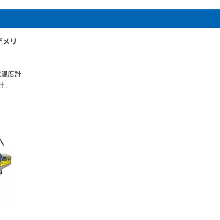
デメリ
式温度計
計…