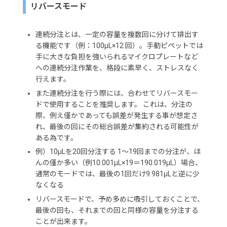
リバースモード
連続分注とは、一定の容量を複数回に分けて排出す
る機能です（例：100μL×12 回）。手動ピペットでは
手に大きな負担を強いられるマイクロプレートなど
への連続分注作業を、格段に素早く、ストレスなく
行えます。
また連続分注を行う際には、合わせてリバースモー
ドで使用することを推奨します。 これは、分注の
際、例え僅かであっても誤差が発生する事が想定さ
れ、最後の回にその総合誤差が集約される可能性が
ある為です。
例）10μLを20回分注する 1～19回までの分注が、ほ
んの僅か多い（例10.001μL×19＝190.019μL）場合、
通常のモードでは、最後の1回だけ9.981μLと逆に少
なくなる
リバースモードで、予め多めに吸引しておくことで、
最後の回も、それまでの回と同様の容量を分注する
ことが出来ます。