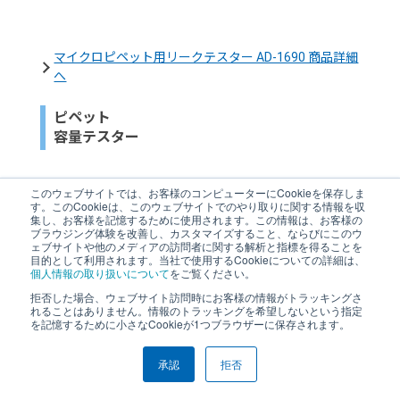
マイクロピペット用リークテスター AD-1690 商品詳細
へ
ピペット
容量テスター
このウェブサイトでは、お客様のコンピューターにCookieを保存しま
す。このCookieは、このウェブサイトでのやり取りに関する情報を収
集し、お客様を記憶するために使用されます。この情報は、お客様の
ブラウジング体験を改善し、カスタマイズすること、ならびにこのウ
ェブサイトや他のメディアの訪問者に関する解析と指標を得ることを
目的として利用されます。当社で使用するCookieについての詳細は、
個人情報の取り扱いについて
をご覧ください。
拒否した場合、ウェブサイト訪問時にお客様の情報がトラッキングさ
れることはありません。情報のトラッキングを希望しないという指定
を記憶するために小さなCookieが1つブラウザーに保存されます。
承認
拒否