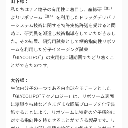
山下様
（注3）
私たちはナノ粒子の有用性に着目し、産総研
（注4）
よりリポソーム
を利用したドラッグデリバリ
ーシステム技術に関する特許実施許諾を受けると同
時に、研究員を派遣し技術指導をしていただきまし
た。その結果、研究用試薬として標的指向性リポソ
ームを利用した分子イメージング試薬
™
「GLYCOLIPO
」の実用化に短期間でたどり着くこ
とができたのです。
大谷様
生体内分子の一つである白血球をモチーフとした
™
「GLYCOLIPO
テクノロジー」は、リポソーム表面
に糖鎖や抗体などさまざまな認識プローブを化学装
飾することにより、リポソームに特定の分子標的に
対する指向性を持たせることができる製品です。リ