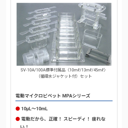
SV-10A/100A標準付属品〈10mℓ/13mℓ/45mℓ〉
（循環水ジャケット付）セット
電動マイクロピペット MPAシリーズ
10μL～10mL
電動だから、正確！ スピーディ！ 疲れな
い！