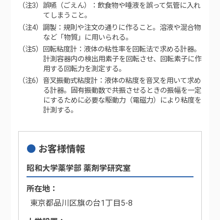
（注3）誤嚥（ごえん）：飲食物や唾液を誤って気管に入れ
てしまうこと。
（注4）調製：規則や注文の通りに作ること。溶液や混合物
など「物質」に用いられる。
（注5）回転粘度計：液体の粘性率を回転法で求める計器。
計測容器内の検出用素子を回転させ、回転素子に作
用する回転力を測定する。
（注6）音叉振動式粘度計：液体の粘度を音叉を用いて求め
る計器。固有振動数で共振させるときの振幅を一定
にするために必要な駆動力（電磁力）により粘度を
計測する。
お客様情報
昭和大学薬学部 薬剤学研究室
所在地
東京都品川区旗の台1丁目5-8