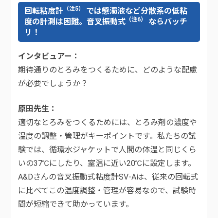
（注5）
回転粘度計
では懸濁液など分散系の低粘
（注6）
度の計測は困難。音叉振動式
ならバッチ
リ！
インタビュアー
期待通りのとろみをつくるために、どのような配慮
が必要でしょうか？
原田先生
適切なとろみをつくるためには、とろみ剤の濃度や
温度の調整・管理がキーポイントです。私たちの試
験では、循環水ジャケットで人間の体温と同じくら
いの37℃にしたり、室温に近い20℃に設定します。
A&Dさんの音叉振動式粘度計SV-Aは、従来の回転式
に比べてこの温度調整・管理が容易なので、試験時
間が短縮できて助かっています。