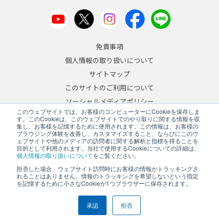
免責事項
個人情報の取り扱いについて
サイトマップ
このサイトのご利用について
ソーシャルメディアポリシー
このウェブサイトでは、お客様のコンピューターにCookieを保存しま
反社会的勢力への対応について
す。このCookieは、このウェブサイトでのやり取りに関する情報を収
集し、お客様を記憶するために使用されます。この情報は、お客様の
ブラウジング体験を改善し、カスタマイズすること、ならびにこのウ
JA
/
EN
ェブサイトや他のメディアの訪問者に関する解析と指標を得ることを
目的として利用されます。当社で使用するCookieについての詳細は、
Copyright © 2026 A&D Company, Limited
個人情報の取り扱いについて
をご覧ください。
拒否した場合、ウェブサイト訪問時にお客様の情報がトラッキングさ
れることはありません。情報のトラッキングを希望しないという指定
を記憶するために小さなCookieが1つブラウザーに保存されます。
PCサイトを表示する
承認
拒否