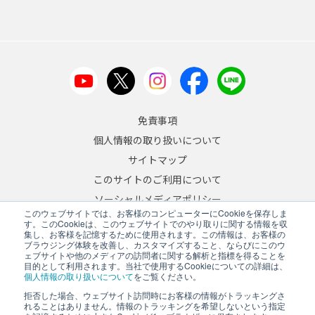
免責事項
個人情報の取り扱いについて
サイトマップ
このサイトのご利用について
ソーシャルメディアポリシー
このウェブサイトでは、お客様のコンピューターにCookieを保存しま
反社会的勢力への対応について
す。このCookieは、このウェブサイトでのやり取りに関する情報を収
集し、お客様を記憶するために使用されます。この情報は、お客様の
ブラウジング体験を改善し、カスタマイズすること、ならびにこのウ
JA
/
EN
ェブサイトや他のメディアの訪問者に関する解析と指標を得ることを
目的として利用されます。当社で使用するCookieについての詳細は、
Copyright © 2026 A&D Company, Limited
個人情報の取り扱いについて
をご覧ください。
拒否した場合、ウェブサイト訪問時にお客様の情報がトラッキングさ
れることはありません。情報のトラッキングを希望しないという指定