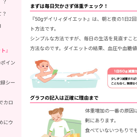
！？
まずは毎日欠かさず体重チェック！
て？
『50gデイリィダイエット』は、朝と夜の1日2
I
ト方法です。
シンプルな方法ですが、毎日の生活を見直すこ
方法なのです。ダイエットの結果、血圧や血糖値
ット』
のポイン
記録シー
グラフの記入は正確に理由まで
でカロ
体重増加の一番の原因
剰にあります。
めにウ
食べていないつもりで