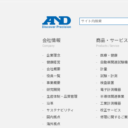
会社情報
商品・サービス
Company
Products / Service
企業理念
医療・健康
健康経営
自動車関連試験機
会社概要
計量
役員一覧
試験・計測
事業概要
検査装置
研究開発
電子計測機器
生産体制・品質管理
半導体関連事業
沿革
工業計測機器
サステナビリティ
校正サービス
国内拠点
修理に関するご案
海外拠点