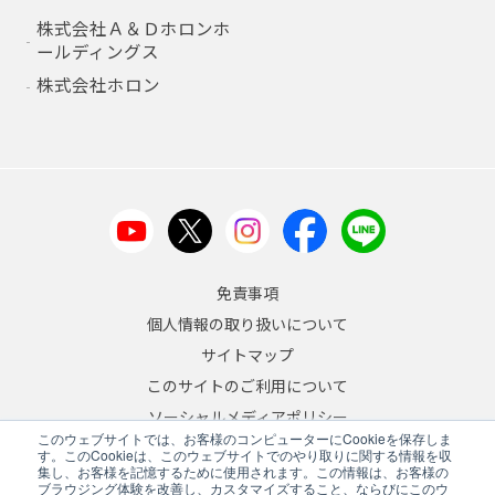
株式会社Ａ＆Ｄホロンホ
ールディングス
株式会社ホロン
免責事項
個人情報の取り扱いについて
サイトマップ
このサイトのご利用について
ソーシャルメディアポリシー
このウェブサイトでは、お客様のコンピューターにCookieを保存しま
反社会的勢力への対応について
す。このCookieは、このウェブサイトでのやり取りに関する情報を収
集し、お客様を記憶するために使用されます。この情報は、お客様の
ブラウジング体験を改善し、カスタマイズすること、ならびにこのウ
JA
/
EN