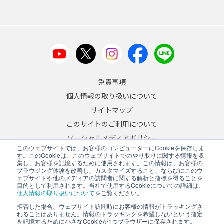
免責事項
個人情報の取り扱いについて
サイトマップ
このサイトのご利用について
ソーシャルメディアポリシー
このウェブサイトでは、お客様のコンピューターにCookieを保存しま
反社会的勢力への対応について
す。このCookieは、このウェブサイトでのやり取りに関する情報を収
集し、お客様を記憶するために使用されます。この情報は、お客様の
ブラウジング体験を改善し、カスタマイズすること、ならびにこのウ
JA
/
EN
ェブサイトや他のメディアの訪問者に関する解析と指標を得ることを
目的として利用されます。当社で使用するCookieについての詳細は、
Copyright © 2026 A&D Company, Limited
個人情報の取り扱いについて
をご覧ください。
拒否した場合、ウェブサイト訪問時にお客様の情報がトラッキングさ
れることはありません。情報のトラッキングを希望しないという指定
を記憶するために小さなCookieが1つブラウザーに保存されます。