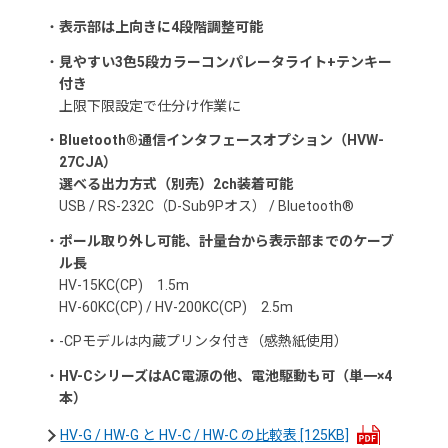
・
表示部は上向きに4段階調整可能
・
見やすい3色5段カラーコンパレータライト+テンキー
付き
上限下限設定で仕分け作業に
・
Bluetooth®通信インタフェースオプション（HVW-
27CJA）
選べる出力方式（別売）2ch装着可能
USB / RS-232C（D-Sub9Pオス） / Bluetooth®
・
ポール取り外し可能、計量台から表示部までのケーブ
ル長
HV-15KC(CP) 1.5m
HV-60KC(CP) / HV-200KC(CP) 2.5m
・
-CPモデルは内蔵プリンタ付き（感熱紙使用）
・
HV-CシリーズはAC電源の他、電池駆動も可（単一×4
本）
HV-G / HW-G と HV-C / HW-C の比較表
[125KB]