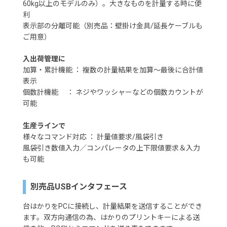
60kg以上のモデルのみ）。大きなものを計量する時に便
利
表示部の分離可能（別売品：壁掛け金具/延長ケーブルも
ご用意）
入出荷管理に
加算・累計機能 ： 複数の計量結果を加算～最後に合計値
表示
個数計機能 ： ネジやワッシャーなどの個数カウントが
可能
生産ラインで
様々なコマンド対応 ： 計量値要求/風袋引き
風袋引き数値入力／コンパレータの上下限値要求＆入力
も可能
別売品USBインタフェース
台はかりをPCに接続し、計量結果を送信することができ
ます。双方向通信の為、はかりのプリントキーによる送