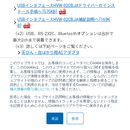
USBインタフェースHVW-02CBJAドライバーのインス
トール手順へ
[575KB]
USBインタフェースHVW-02CBJA補足説明へ
[169K
B]
（※2）USB、RS-232C、Bluetoothオプションは合計で
最大2chまで装着できます。
（※3）詳しくは下記ページをご覧ください。
天びん・台はかり用ACアダプタ
このウェブサイトでは、お客様のコンピューターにCookieを保存しま
インタフェース
HVW-13
す。このCookieは、このウェブサイトでのやり取りに関する情報を収
集し、お客様を記憶するために使用されます。この情報は、お客様の
ブラウジング体験を改善し、カスタマイズすること、ならびにこのウ
ェブサイトや他のメディアの訪問者に関する解析と指標を得ることを
目的として利用されます。当社で使用するCookieについての詳細は、
個人情報の取り扱いについて
をご覧ください。
拒否した場合、ウェブサイト訪問時にお客様の情報がトラッキングさ
れることはありません。情報のトラッキングを希望しないという指定
を記憶するために小さなCookieが1つブラウザーに保存されます。
承認
拒否
大型ローラコンベア