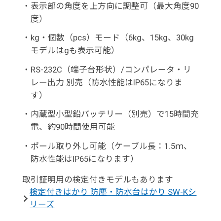
・
表示部の角度を上方向に調整可（最大角度90
度）
・
kg・個数（pcs）モード（6kg、15kg、30kg
モデルはgも表示可能）
・
RS-232C（端子台形状）/コンパレータ・リ
レー出力 別売（防水性能はIP65になりま
す）
・
内蔵型小型鉛バッテリー（別売）で15時間充
電、約90時間使用可能
・
ポール取り外し可能（ケーブル長：1.5ｍ、
防水性能はIP65になります）
取引証明用の検定付きモデルもあります
検定付きはかり 防塵・防水台はかり SW-Kシ
リーズ