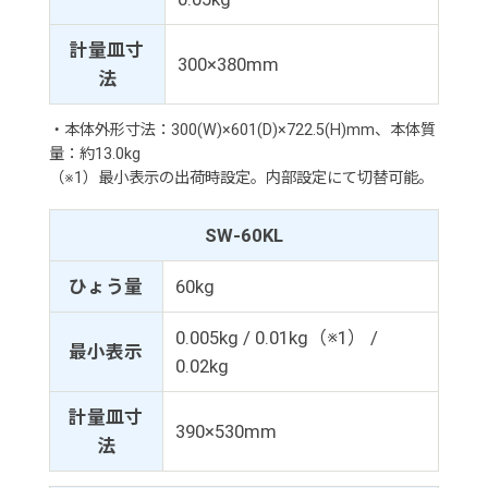
計量皿寸
300×380mm
法
・本体外形寸法：300(W)×601(D)×722.5(H)mm、本体質
量：約13.0kg
（※1）最小表示の出荷時設定。内部設定にて切替可能。
SW-60KL
ひょう量
60kg
0.005kg / 0.01kg（※1） /
最小表示
0.02kg
計量皿寸
390×530mm
法