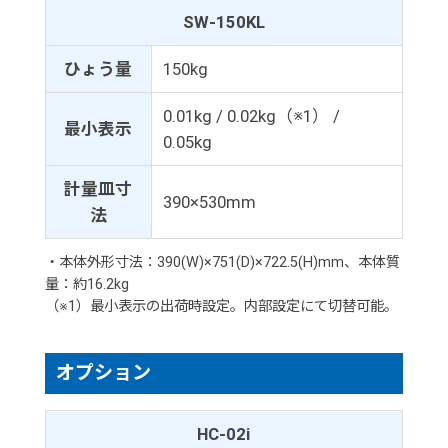
SW-150KL
ひょう量
150kg
0.01kg / 0.02kg（※1） /
最小表示
0.05kg
計量皿寸
390×530mm
法
・本体外形寸法：390(W)×751(D)×722.5(H)mm、本体質
量：約16.2kg
（※1）最小表示の出荷時設定。内部設定にて切替可能。
オプション
HC-02i