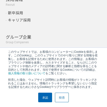
Recruit
新卒採用
キャリア採用
グループ企業
Group Companies
株式会社Ａ＆Ｄホロンホ
このウェブサイトでは、お客様のコンピューターにCookieを保存しま
す。このCookieは、このウェブサイトでのやり取りに関する情報を収
ールディングス
集し、お客様を記憶するために使用されます。この情報は、お客様の
ブラウジング体験を改善し、カスタマイズすること、ならびにこのウ
株式会社ホロン
ェブサイトや他のメディアの訪問者に関する解析と指標を得ることを
目的として利用されます。当社で使用するCookieについての詳細は、
個人情報の取り扱いについて
をご覧ください。
拒否した場合、ウェブサイト訪問時にお客様の情報がトラッキングさ
れることはありません。情報のトラッキングを希望しないという指定
を記憶するために小さなCookieが1つブラウザーに保存されます。
承認
拒否