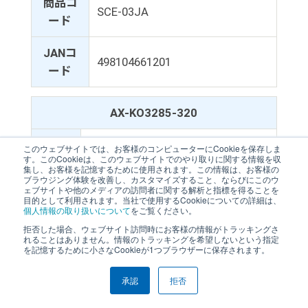
商品コ
SCE-03JA
ード
JANコ
498104661201
ード
AX-KO3285-320
PC / AD-8129TH用ケーブルユニッ
このウェブサイトでは、お客様のコンピューターにCookieを保存しま
品名
す。このCookieは、このウェブサイトでのやり取りに関する情報を収
ト 3m（D-Sub 9P）
集し、お客様を記憶するために使用されます。この情報は、お客様の
ブラウジング体験を改善し、カスタマイズすること、ならびにこのウ
ェブサイトや他のメディアの訪問者に関する解析と指標を得ることを
標準
目的として利用されます。当社で使用するCookieについての詳細は、
￥13,000（税抜価格）
個人情報の取り扱いについて
をご覧ください。
価格
拒否した場合、ウェブサイト訪問時にお客様の情報がトラッキングさ
れることはありません。情報のトラッキングを希望しないという指定
商品
を記憶するために小さなCookieが1つブラウザーに保存されます。
コー
AX-KO3285-320
ド
承認
拒否