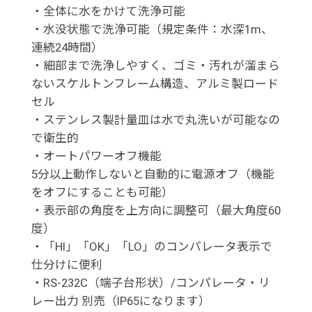
・全体に水をかけて洗浄可能
・水没状態で洗浄可能（規定条件：水深1m、
連続24時間）
・細部まで洗浄しやすく、ゴミ・汚れが溜まら
ないスケルトンフレーム構造、アルミ製ロード
セル
・ステンレス製計量皿は水で丸洗いが可能なの
で衛生的
・オートパワーオフ機能
5分以上動作しないと自動的に電源オフ（機能
をオフにすることも可能）
・表示部の角度を上方向に調整可（最大角度60
度）
・「HI」「OK」「LO」のコンパレータ表示で
仕分けに便利
・RS-232C（端子台形状）/コンパレータ・リ
レー出力 別売（IP65になります）