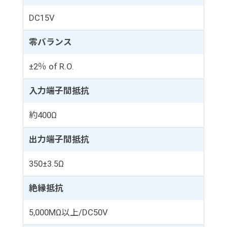
DC15V
零バランス
±2％ of R.O.
入力端子間抵抗
約400Ω
出力端子間抵抗
350±3.5Ω
絶縁抵抗
5,000MΩ以上/DC50V