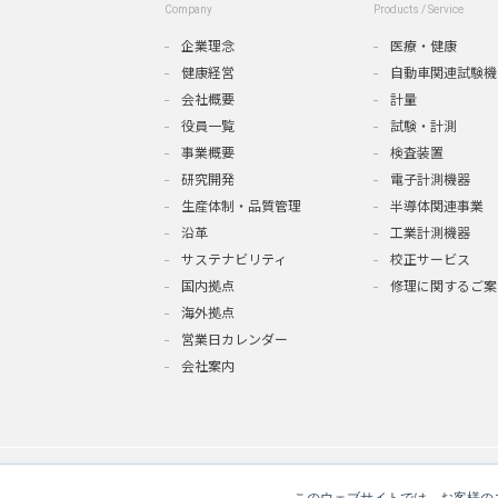
Company
Products / Service
企業理念
医療・健康
健康経営
自動車関連試験機
会社概要
計量
役員一覧
試験・計測
事業概要
検査装置
研究開発
電子計測機器
生産体制・品質管理
半導体関連事業
沿革
工業計測機器
サステナビリティ
校正サービス
国内拠点
修理に関するご案
海外拠点
営業日カレンダー
会社案内
このウェブサイトでは、お客様のコ