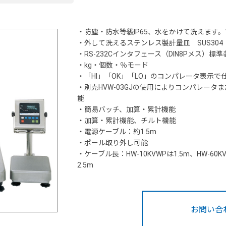
・防塵・防水等級IP65、水をかけて洗えます。1/
・外して洗えるステンレス製計量皿 SUS304
・RS-232Cインタフェース（DIN8Pメス）標準
・kg・個数・％モード
・「HI」「OK」「LO」のコンパレータ表示で
・別売HVW-03GJの使用によりコンパレー
能
・簡易バッチ、加算・累計機能
・加算・累計機能、チルト機能
・電源ケーブル：約1.5m
・ポール取り外し可能
・ケーブル長：HW-10KVWPは1.5m、HW-60KVWP 
2.5m
お問い合