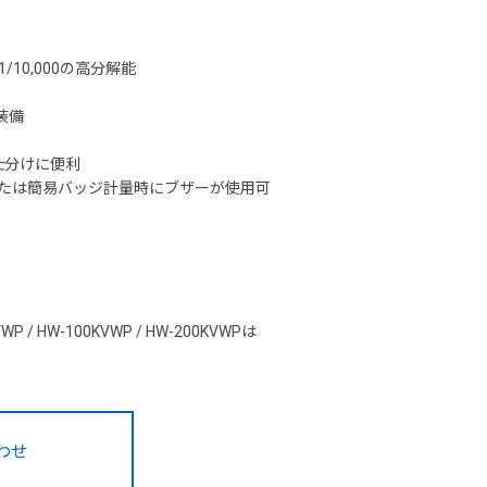
10,000の高分解能
装備
仕分けに便利
タまたは簡易バッジ計量時にブザーが使用可
/ HW-100KVWP / HW-200KVWPは
わせ