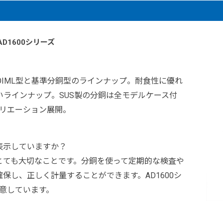
D1600シリーズ
対応。OIML型と基準分銅型のラインナップ。耐食性に優れ
幅広いラインナップ。SUS製の分銅は全モデルケース付
バリエーション展開。
表示していますか？
とても大切なことです。分銅を使って定期的な検査や
保し、正しく計量することができます。AD1600シ
意しています。