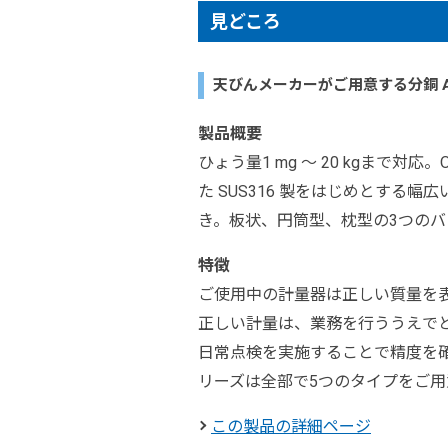
見どころ
天びんメーカーがご用意する分銅 A
製品概要
ひょう量1 mg ～ 20 kgまで
た SUS316 製をはじめとする
き。板状、円筒型、枕型の3つの
特徴
ご使用中の計量器は正しい質量を
正しい計量は、業務を行ううえで
日常点検を実施することで精度を確
リーズは全部で5つのタイプをご用
この製品の詳細ページ