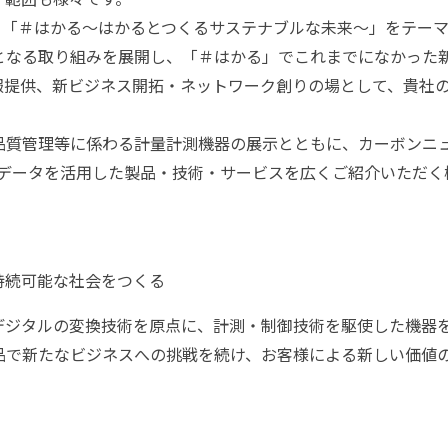
024では、「＃はかる～はかるとつくるサステナブルな未来～」をテ
となる取り組みを展開し、「＃はかる」でこれまでになかった
報提供、新ビジネス開拓・ネットワーク創りの場として、貴社
品質管理等に係わる計量計測機器の展示とともに、カーボンニ
ッグデータを活用した製品・技術・サービスを広くご紹介いただ
持続可能な社会をつくる
デジタルの変換技術を原点に、計測・制御技術を駆使した機器
品で新たなビジネスへの挑戦を続け、お客様による新しい価値