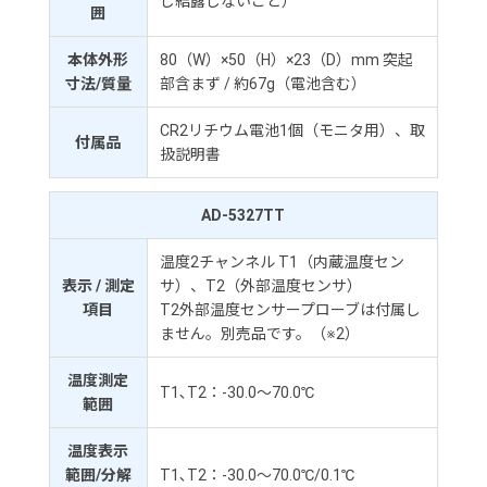
し結露しないこと）
囲
本体外形
80（W）×50（H）×23（D）mm 突起
寸法/質量
部含まず / 約67g（電池含む）
CR2リチウム電池1個（モニタ用）、取
付属品
扱説明書
AD-5327TT
温度2チャンネル T1（内蔵温度セン
表示 / 測定
サ）、T2（外部温度センサ）
項目
T2外部温度センサープローブは付属し
ません。別売品です。（※2）
温度測定
T1､T2：-30.0～70.0℃
範囲
温度表示
範囲/分解
T1､T2：-30.0～70.0℃/0.1℃