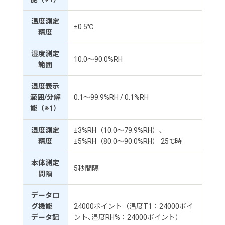
温度測定
±0.5℃
精度
湿度測定
10.0～90.0%RH
範囲
湿度表示
範囲/分解
0.1～99.9%RH / 0.1%RH
能（※1）
湿度測定
±3%RH（10.0～79.9%RH）､
精度
±5%RH（80.0～90.0%RH） 25℃時
本体測定
5秒間隔
間隔
データロ
グ機能
24000ポイント（温度T1：24000ポイ
データ記
ント､湿度RH%：24000ポイント）