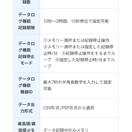
録数
データロ
グ機能
10秒～2時間、10秒単位で設定可能
記録間隔
①メモリー満杯または記録停止操作
データロ
②メモリー満杯または設定した記録停
グ機能
止時/分 ③記録停止操作をするまでル
記録停止
ープ ④設定した記録停止時/分までル
モード
ープ
データロ
最大7桁の半角英数字を入力して設定
グ機能
可能
機器ID
データ出
CSV形式 /PDF形式から選択
力形式
最高値/最
低値メモ
データ記録中のみメモリ