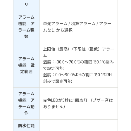
リ
アラーム
機能 ア
単発アラーム / 積算アラーム / アラー
ラーム種
ムなし から選択
類
上限値（最高）/下限値（最低）アラー
ム
アラーム
温度：-30.0～70.0℃の範囲で0.1℃刻み
機能 設
で設定可能
定範囲
湿度：0.0～90.0%RHの範囲で0.1%RH
刻みで設定可能
アラーム
機能 ア
赤色LEDが5秒に1回点灯 （ブザー音は
ラーム動
ありません）
作
防水性能
-