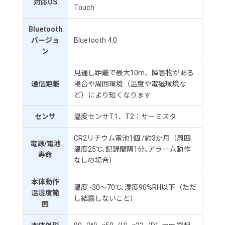
対応OS
Touch
Bluetooth
バージョ
Bluetooth 4.0
ン
見通し距離で最大10m、障害物がある
通信距離
場合や周囲環境（温度や電磁環境な
ど）により短くなります
センサ
温度センサT1、T2：サーミスタ
CR2リチウム電池1個 /約3か月（周囲
電源/電池
温度25℃､記録間隔1分､アラーム動作
寿命
なしの場合）
本体動作
温度 -30～70℃､湿度90%RH以下（ただ
温湿度範
し結露しないこと）
囲