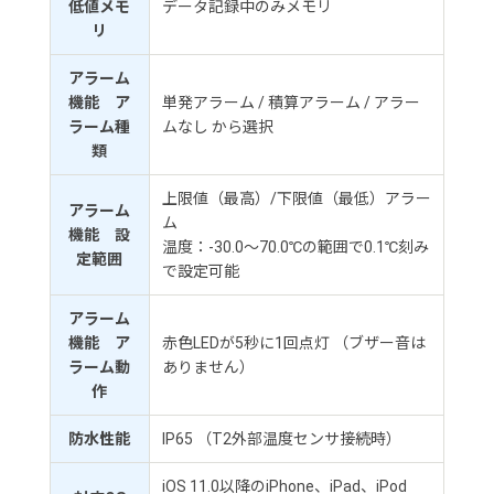
低値メモ
データ記録中のみメモリ
リ
アラーム
機能 ア
単発アラーム / 積算アラーム / アラー
ラーム種
ムなし から選択
類
上限値（最高）/下限値（最低）アラー
アラーム
ム
機能 設
温度：-30.0～70.0℃の範囲で0.1℃刻み
定範囲
で設定可能
アラーム
機能 ア
赤色LEDが5秒に1回点灯 （ブザー音は
ラーム動
ありません）
作
防水性能
IP65 （T2外部温度センサ接続時）
iOS 11.0以降のiPhone、iPad、iPod