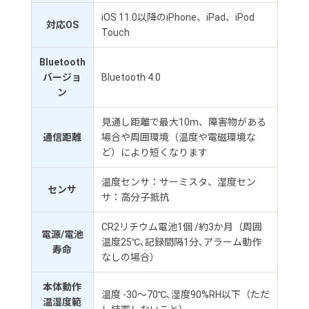
iOS 11.0以降のiPhone、iPad、iPod
対応OS
Touch
Bluetooth
バージョ
Bluetooth 4.0
ン
見通し距離で最大10m、障害物がある
通信距離
場合や周囲環境（温度や電磁環境な
ど）により短くなります
温度センサ：サーミスタ、湿度セン
センサ
サ：高分子抵抗
CR2リチウム電池1個 /約3か月（周囲
電源/電池
温度25℃､記録間隔1分､アラーム動作
寿命
なしの場合）
本体動作
温度 -30～70℃､湿度90%RH以下（ただ
温湿度範