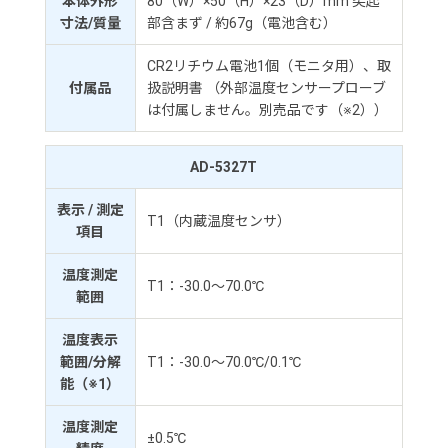
本体外形
80（W）×50（H）×23（D）mm 突起
寸法/質量
部含まず / 約67g（電池含む）
CR2リチウム電池1個（モニタ用）、取
付属品
扱説明書 （外部温度センサープローブ
は付属しません。別売品です（※2））
AD-5327T
表示 / 測定
T1（内蔵温度センサ）
項目
温度測定
T1：-30.0～70.0℃
範囲
温度表示
範囲/分解
T1：-30.0～70.0℃/0.1℃
能（※1）
温度測定
±0.5℃