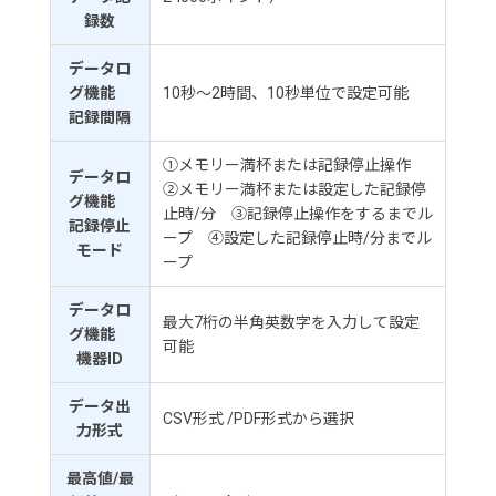
録数
データロ
グ機能
10秒～2時間、10秒単位で設定可能
記録間隔
①メモリー満杯または記録停止操作
データロ
②メモリー満杯または設定した記録停
グ機能
止時/分 ③記録停止操作をするまでル
記録停止
ープ ④設定した記録停止時/分までル
モード
ープ
データロ
最大7桁の半角英数字を入力して設定
グ機能
可能
機器ID
データ出
CSV形式 /PDF形式から選択
力形式
最高値/最