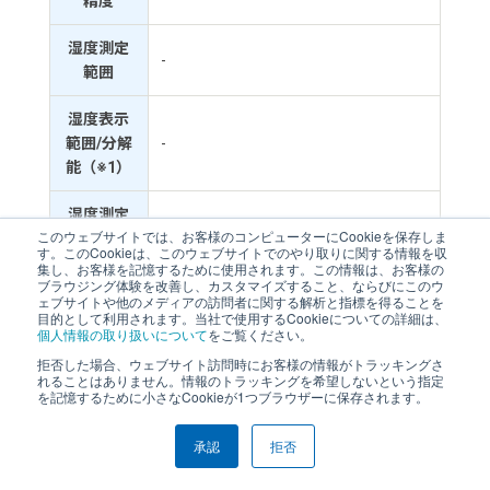
精度
湿度測定
-
範囲
湿度表示
範囲/分解
-
能（※1）
湿度測定
-
このウェブサイトでは、お客様のコンピューターにCookieを保存しま
精度
す。このCookieは、このウェブサイトでのやり取りに関する情報を収
集し、お客様を記憶するために使用されます。この情報は、お客様の
ブラウジング体験を改善し、カスタマイズすること、ならびにこのウ
本体測定
5秒間隔
ェブサイトや他のメディアの訪問者に関する解析と指標を得ることを
間隔
目的として利用されます。当社で使用するCookieについての詳細は、
個人情報の取り扱いについて
をご覧ください。
データロ
拒否した場合、ウェブサイト訪問時にお客様の情報がトラッキングさ
れることはありません。情報のトラッキングを希望しないという指定
グ機能
48000ポイント（T1）
を記憶するために小さなCookieが1つブラウザーに保存されます。
データ記
録数
承認
拒否
データロ