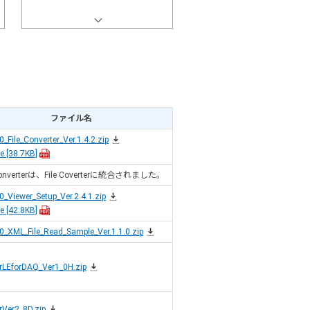
ファイル名
_File_Converter_Ver.1.4.2.zip
e
[38.7KB]
onverterは、File Coverterに統合されました。
_Viewer_Setup_Ver.2.4.1.zip
e
[42.8KB]
_XML_File_Read_Sample_Ver.1.1.0.zip
erLEforDAQ_Ver1_0H.zip
erVer2_8D.zip