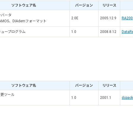
ソフトウェア名
バージョン
リリース
ンバータ
2.0E
2005.12.9
RA2000
FAMOS、DIAdemフォーマット
キュープログラム
1.0
2008.8.12
DataRe
ソフトウェア名
バージョン
リリース
変更ツール
1.0
2001.1
dcpack