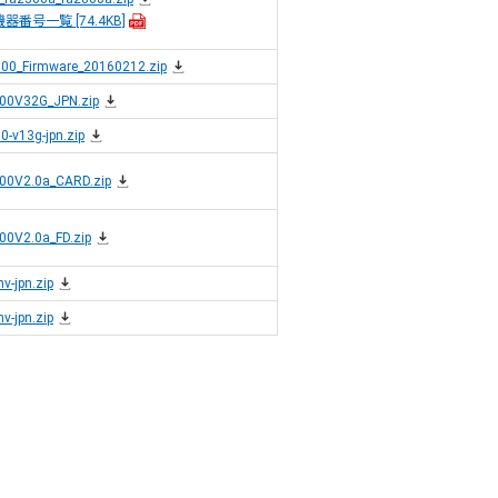
機器番号一覧
[74.4KB]
00_Firmware_20160212.zip
00V32G_JPN.zip
0-v13g-jpn.zip
00V2.0a_CARD.zip
00V2.0a_FD.zip
nv-jpn.zip
nv-jpn.zip