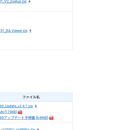
1_V2_2setup.zip
01_RA Viewer.zip
ファイル名
0_Update_v2.4.1.zip
Me
[170KB]
100アップデート手順書
[649KB]
_ra2300a_ra2800a.zip