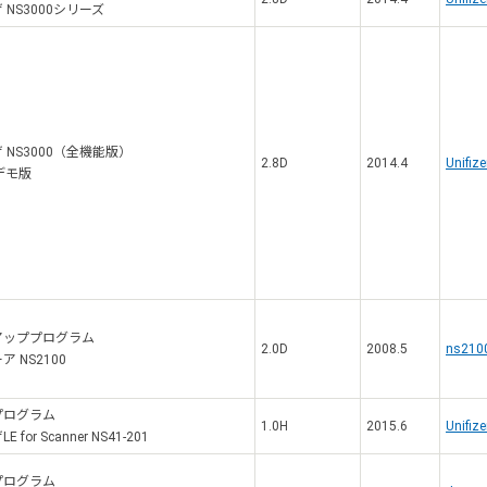
NS3000シリーズ
 NS3000（全機能版）
2.8D
2014.4
Unifiz
デモ版
アッププログラム
2.0D
2008.5
ns2100
 NS2100
プログラム
1.0H
2015.6
Unifiz
for Scanner NS41-201
プログラム