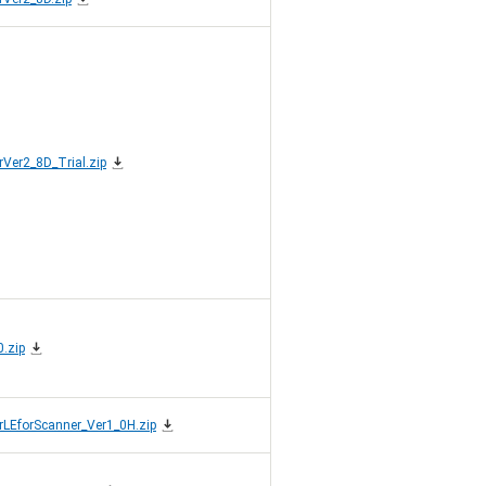
erVer2_8D_Trial.zip
.zip
erLEforScanner_Ver1_0H.zip