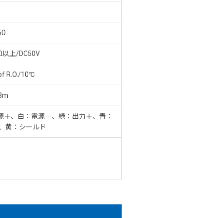
5Ω
Ω以上/DC50V
of R.O./10℃
3m
源＋、白：電源－、緑：出力＋、青：
 、黄：シールド