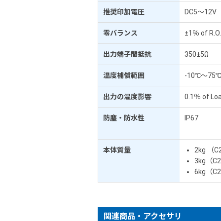
推奨印加電圧
DC5～12V
零バランス
±1％ of R.O
出力端子間抵抗
350±5Ω
温度補償範囲
-10℃～75
出力の温度影響
0.1％ of Lo
防塵・防水性
IP67
本体質量
2kg （C2
3kg（C2F
6kg（C2
関連商品・アクセサリ