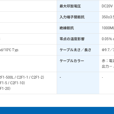
最大印加電圧
DC20V
.
入力端子間抵抗
350±3.
絶縁抵抗
1000M
℃
零点の温度影響
0.05％ 
ad/10℃ Typ.
ケーブル太さ／長さ
Φ9.7／
ケーブルカラー
赤：電
出力－
F1-500L / C2F1-1 / C2F1-2）
-
-
1-5 / C2F1-10）
F1-20）