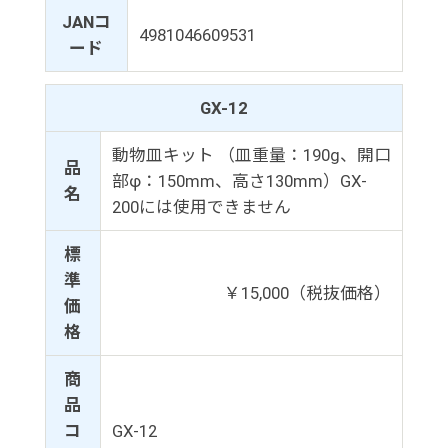
JANコ
4981046609531
ード
GX-12
動物皿キット （皿重量：190g、開口
品
部φ：150mm、高さ130mm）GX-
名
200には使用できません
標
準
￥15,000（税抜価格）
価
格
商
品
コ
GX-12