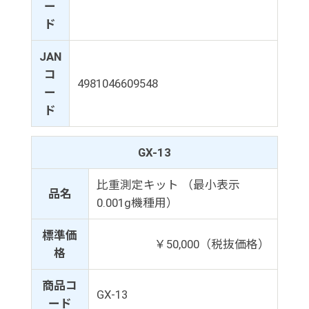
ー
ド
JAN
コ
4981046609548
ー
ド
GX-13
比重測定キット （最小表示
品名
0.001g機種用）
標準価
￥50,000（税抜価格）
格
商品コ
GX-13
ード