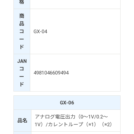
格
商
品
コ
GX-04
ー
ド
JAN
コ
4981046609494
ー
ド
GX-06
アナログ電圧出力（0～1V/0.2～
品名
1V）/カレントループ（※1）（※2）