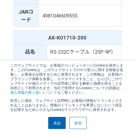
JANコ
4981046609555
ード
AX-KO1710-200
品名
RS-232Cケーブル（25P-9P）
このウェブサイトでは、お客様のコンピューターにCookieを保存しま
標準価格
￥9,000（税抜価格）
す。このCookieは、このウェブサイトでのやり取りに関する情報を収
集し、お客様を記憶するために使用されます。この情報は、お客様の
ブラウジング体験を改善し、カスタマイズすること、ならびにこのウ
商品コード
AX-KO1710-200
ェブサイトや他のメディアの訪問者に関する解析と指標を得ることを
目的として利用されます。当社で使用するCookieについての詳細は、
個人情報の取り扱いについて
をご覧ください。
JANコード
4981046612296
拒否した場合、ウェブサイト訪問時にお客様の情報がトラッキングさ
れることはありません。情報のトラッキングを希望しないという指定
を記憶するために小さなCookieが1つブラウザーに保存されます。
AX-USB-25P
承認
拒否
USBコンバータ・ケーブルセッ
品名
ト