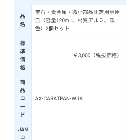
宝石・貴金属・微小部品測定用専用
品
皿（容量120mL、材質アルミ、銀
名
色）2個セット
標
準
￥3,000（税抜価格）
価
格
商
品
コ
AX-CARATPAN-WJA
ー
ド
JAN
コ