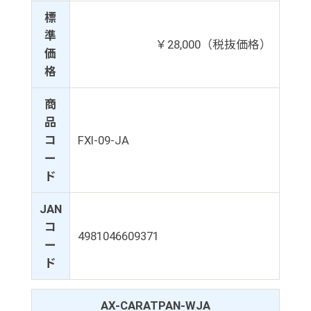
標
準
￥28,000（税抜価格）
価
格
商
品
コ
FXI-09-JA
ー
ド
JAN
コ
4981046609371
ー
ド
AX-CARATPAN-WJA