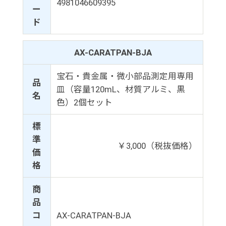
4981046609395
ー
ド
AX-CARATPAN-BJA
宝石・貴金属・微小部品測定用専用
品
皿（容量120mL、材質アルミ、黒
名
色）2個セット
標
準
￥3,000（税抜価格）
価
格
商
品
コ
AX-CARATPAN-BJA