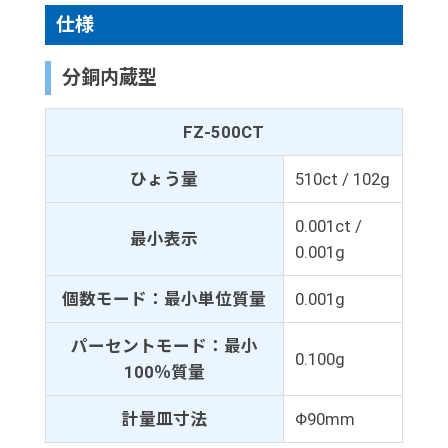
仕様
分銅内蔵型
FZ-500CT
ひょう量
510ct / 102g
0.001ct /
最小表示
0.001g
個数モード：最小単位質量
0.001g
パーセントモード：最小
0.100g
100％質量
計量皿寸法
Φ90mm