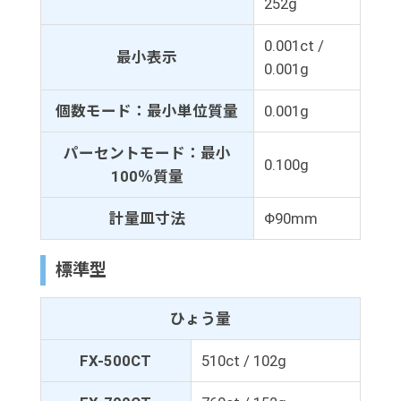
252g
0.001ct /
最小表示
0.001g
個数モード：最小単位質量
0.001g
パーセントモード：最小
0.100g
100％質量
計量皿寸法
Φ90mm
標準型
ひょう量
FX-500CT
510ct / 102g