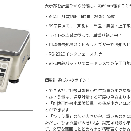
表示部を計量部から分離し、約60cm離すこと
・
ACAI（計数精度自動向上機能）搭載
・
99品目メモリ（ID別に、単重・風袋・上下
・
ライトの点滅に従って、単重登録が完了
・
目標値告知機能：ピタッとブザーでお知らせ（
・
RS-232Cインタフェース 別売
・
別売内蔵バッテリでコードレスでの使用可能
個数計 選び方のポイント
・できるだけ計数可能最小単位質量の小さな機
・ひょう量は、通常計量する程度の重さより少
・「計数可能最小単位質量」の値が小さいほど
とができます
・「ひょう量」の値が大きい程、重いものをは
ただし、ひょう量が大きい程、設定可能最小単
ず、必要な範囲にとどめるのが精度高くはかる