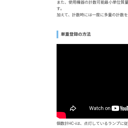
また、使用機器の計数可能最小単位質
す。
加えて、計数時には一度に多量の計数を
単重登録の方法
個数計HC-iは、点灯しているランプに