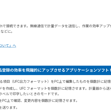
）
oothで接続できます。無線通信で計量データを送信し、作業の効率アッ
クなどに。
について」へ
録の効率を飛躍的にアップさせるアプリケーションソフト WinCT
力する項目（UFC出力フォーマット）をPC上で編集したものを個数計に記
マンドを作成し、UFC フォーマットを個数計に記憶させます。計量器から
ラベルで印字したいときのモードです。
をPC上で確認、変更内容を個数計に記憶させます。
を送ります。