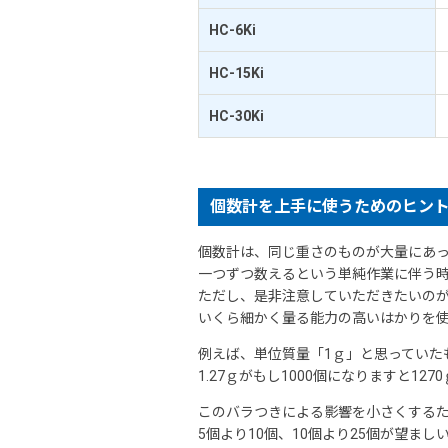
HC-6Ki
HC-15Ki
HC-30Ki
個数計を上手に使うためのヒン
個数計は、同じ重さのものが大量にあ
一つずつ数えるという単純作業に伴う時
ただし、是非注意していただきたいの
いくら細かく量る能力の高いはかりを
例えば、単位質量「1ｇ」と思っていたも
1.27ｇがもし1000個になりますと1
このバラつきによる影響を小さくする
5個より10個、10個より25個が望ま