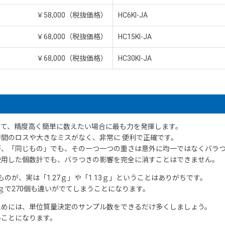
￥58,000（税抜価格）
HC6KI-JA
￥68,000（税抜価格）
HC15KI-JA
￥68,000（税抜価格）
HC30KI-JA
ト
って、精度高く簡単に数えたい場合に最も力を発揮します。
間のロスや大きなミスがなく、非常に 便利で正確です。
が、「同じもの」でも、その一つ一つの重さは意外に均一ではなくバラ
使用した個数計でも、バラつきの影響を完全に消すことはできません。
のが、実は「1.27ｇ」や「1.13ｇ」ということはありがちです。
270ｇで270個も違いがでてしまうことになります。
ためには、単位質量決定のサンプル数をできるだけ多くしましょう。
しいことになります。